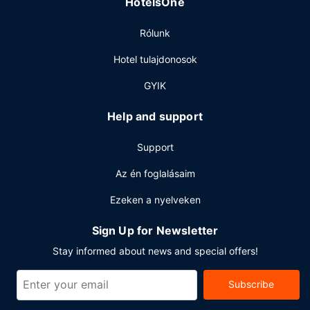
HotelsOne
Egyéb felszereltség
Rólunk
A szálláshelyen business center, poggyászok tárolása
lehetséges és ruhatisztító létesítmények is igénybe vehető.
Hotel tulajdonosok
Albany városában tervez valamilyen eseményt? Ez a(z)
motel 1076 négyzetláb (100 négyzetméter) konferenciatér
GYIK
és tárgyalóterem céljára fenntartott területtel rendelkezik.
Help and support
Support
Az én foglalásaim
Ezeken a nyelveken
Sign Up for Newsletter
Stay informed about news and special offers!
Subscribe