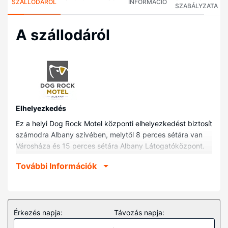
SZÁLLODÁRÓL
INFORMÁCIÓ
SZABÁLYZATA
A szállodáról
Elhelyezkedés
Ez a helyi Dog Rock Motel központi elhelyezkedést biztosít
számodra Albany szívében, melytől 8 perces sétára van
Városháza és 15 perces sétára Albany Látogatóközpont.
Ez a helyi motel kb. 1,5 km-re található Nyugat-Ausztráliai
További Információk
Múzeum, ill. 1,9 km-re Albany Szórakoztatóközpont
helyszíneitől.
Szobák
Helyezze magát kényelembe a(z) 80 légkondicionált
Érkezés napja:
Távozás napja:
szoba egyikében, melyekben hűtőszekrény és