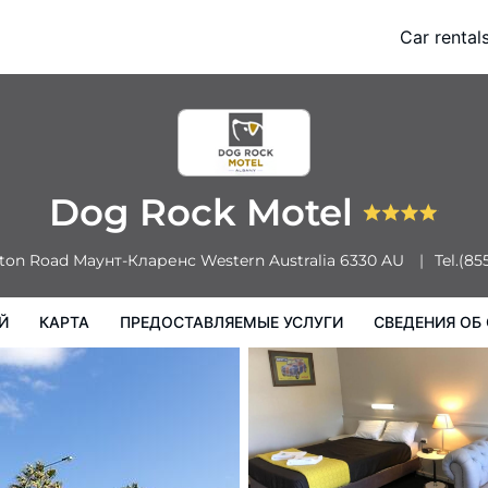
Car rental
Карта
Предоставляемые услуги
Сведения об отеле
Поряд
Dog Rock Motel
eton Road
Маунт-Кларенс
Western Australia
6330
AU
Tel.
(85
Й
КАРТА
ПРЕДОСТАВЛЯЕМЫЕ УСЛУГИ
СВЕДЕНИЯ ОБ 