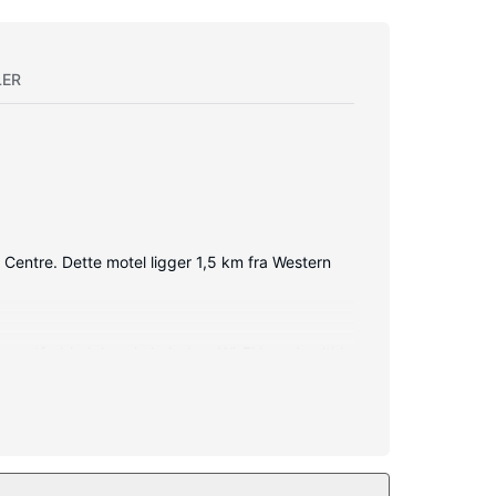
LER
 Centre. Dette motel ligger 1,5 km fra Western
ernetforbindelse via kabel og Wi-Fi kan du altid
kluderer telefoner og kaffe-/temaskiner.