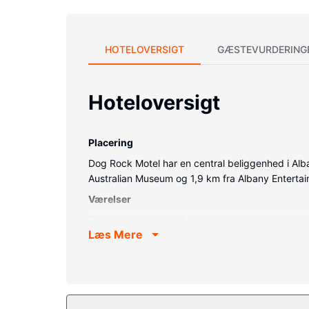
HOTELOVERSIGT
GÆSTEVURDERING
Hoteloversigt
Placering
Dog Rock Motel har en central beliggenhed i Alba
Australian Museum og 1,9 km fra Albany Enterta
Værelser
Føl dig hjemme i et af de 80 aircondition-afkøle
Læs Mere
komme på nettet, og satellitkanaler sørger for un
Ejendomsfacilitet
Gør brug af praktiske faciliteter, såsom gratis trå
Restaurant