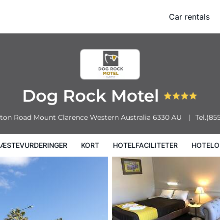
Car rentals
Kort
Hotelfaciliteter
Hoteloplysninger
Hotelregler
Dog Rock Motel
eton Road
Mount Clarence
Western Australia
6330
AU
Tel.
(85
ÆSTEVURDERINGER
KORT
HOTELFACILITETER
HOTELO