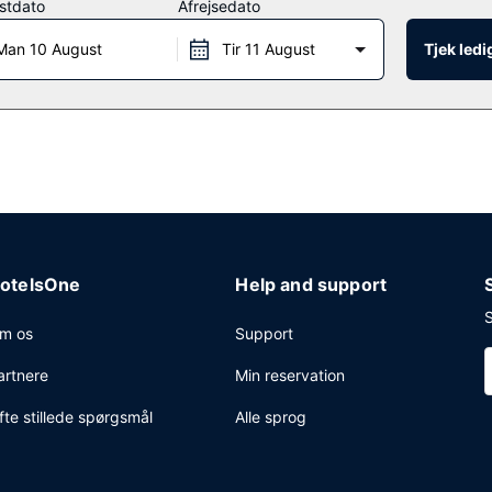
stdato
Afrejsedato
ant, hvor du kan nyde en drink i baren/loungen, eller bliv på værelse
veres på hverdage fra kl. 06.30 til kl. 10.00 og i weekenderne fra k
Man 10 August
Tir 11 August
Tjek led
ingscenter, bagageopbevaring og vaskeri. Planlægger du et arrangem
konferencelokaler og et mødelokale.
otelsOne
Help and support
S
m os
Support
artnere
Min reservation
fte stillede spørgsmål
Alle sprog