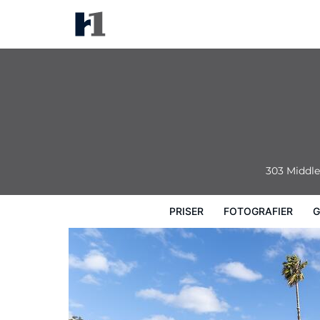
Dog Rock Motel
Priser
Fotografier
Gæstevurderinger
303 Middl
PRISER
FOTOGRAFIER
G