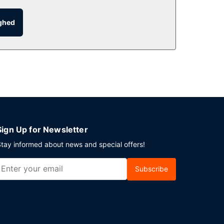
t, hvor der er mulighed for roomservice (i et
l. 07.30 til kl. 10.00 mod et gebyr.
ighed
ent i Albany? På dette motel er der et område
Sign Up for Newsletter
tay informed about news and special offers!
Subscribe