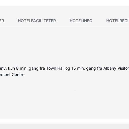
ER
HOTELFACILITETER
HOTELINFO
HOTELREG
ny, kun 8 min. gang fra Town Hall og 15 min. gang fra Albany Visitor
inment Centre.
de værelser, der indeholder køleskab og fladskærms-tv. Med gratis int
derholdningen. Badeværelserne har bruser og hårtørrer. Faciliteter in
dløs internetadgang, bryllupsfaciliteter og tv på fællesarealer.