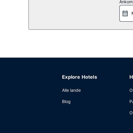
Ankom
Få en bid mad på Lime 303 Restaurant, en restaur
begrænset antal timer). Kontinental morgenmad ser
Andre faciliteter
Gæsterne har blandt andet adgang til et forretn
på 100 kvadratmeter til rådighed, bestående af 
Explore Hotels
H
Alle lande
O
Blog
P
O