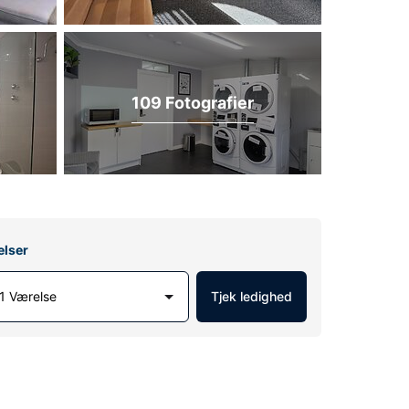
109 Fotografier
elser
1 Værelse
Tjek ledighed