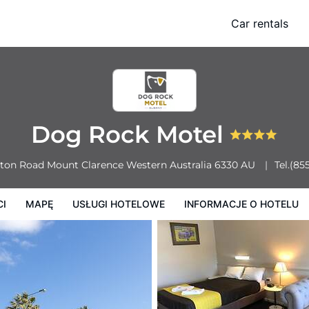
Car rentals
Usługi Hotelowe
Informacje o hotelu
Zasady działalności hotelu
Dog Rock Motel
eton Road
Mount Clarence
Western Australia
6330
AU
Tel.
(85
CI
MAPĘ
USŁUGI HOTELOWE
INFORMACJE O HOTELU