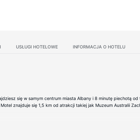
I
USŁUGI HOTELOWE
INFORMACJA O HOTELU
jdziesz się w samym centrum miasta Albany i 8 minutę piechotą od t
Motel znajduje się 1,5 km od atrakcji takiej jak Muzeum Australii Za
okojach, których wyposażenie to lodówka i telewizor płaskoekran
, a telewizja satelitarna — rozrywkę. Wyposażenie łazienki: pryszn