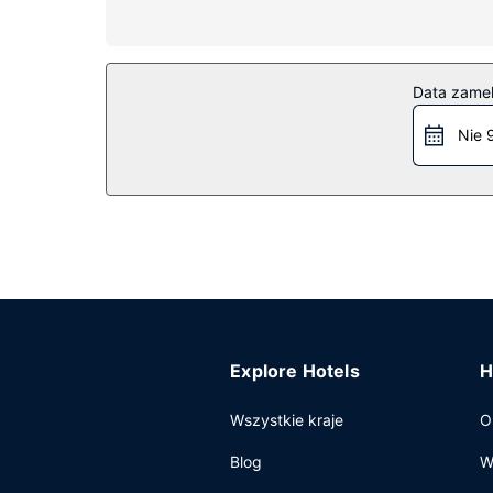
telefon i zestawy do parzenia kawy i herbaty.
Udogodnienia w obiekcie
Dostępne udogodnienia to bezpłatny bezprzewodo
Data zame
Restauracja
Nie 
Twój apetyt zaspokoi restauracja Lime 303 Resta
skorzystać z obsługi pokojowej w określonych 
opłatą.
Pozostałe udogodnienia
Udogodnienia biznesowe to centrum biznesowe, p
konferencyjne oraz sala konferencyjna o łączne
Explore Hotels
H
Wszystkie kraje
O
Blog
W