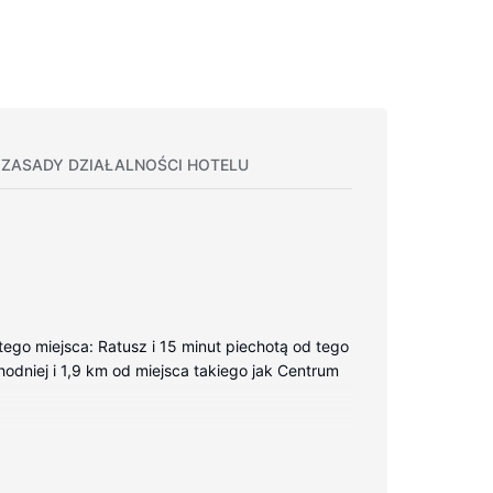
ZASADY DZIAŁALNOŚCI HOTELU
ego miejsca: Ratusz i 15 minut piechotą od tego
chodniej i 1,9 km od miejsca takiego jak Centrum
owy. Bezpłatny przewodowy i bezprzewodowy
ic i suszarki do włosów. Udogodnienia obejmują