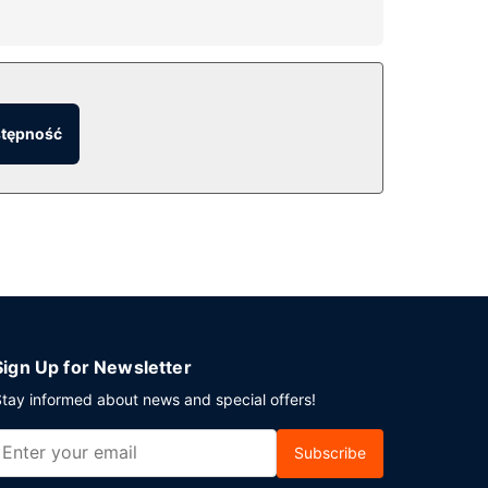
stępność
/salon klubowy. Możesz też zostać w pokoju i
od 6:30 do 10, a w weekendy od 7:30 do 10 za
eście Albany, motel oferuje pomieszczenia
Sign Up for Newsletter
tay informed about news and special offers!
Subscribe