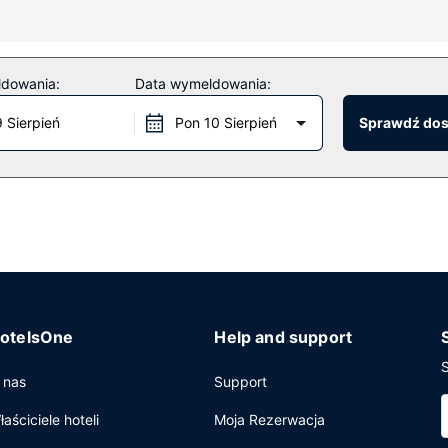
wy dostęp do internetu, usługi weselne oraz telewizor w holu.
ldowania:
Data wymeldowania:
9 Sierpień
Pon 10 Sierpień
Sprawdź do
urant, restauracja, w której znajduje się doskonale zaopatrzony bar
godzinach. Śniadania kontynentalne są podawane w dni powszednie 
rzechowalnia bagażu oraz pralnia. Jeżeli planujesz spotkanie w mi
j powierzchni 100 m kw. (1076 stopy kwadratowe).
otelsOne
Help and support
S
 nas
Support
łaściciele hoteli
Moja Rezerwacja