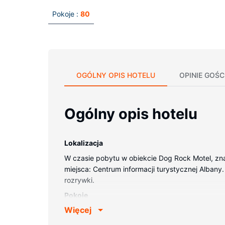
Pokoje :
80
OGÓLNY OPIS HOTELU
OPINIE GOŚC
Ogólny opis hotelu
Lokalizacja
W czasie pobytu w obiekcie Dog Rock Motel, zna
miejsca: Centrum informacji turystycznej Albany. 
rozrywki.
Pokoje
Więcej
Poczuj się jak w domu w 80 klimatyzowanych p
dostęp do internetu zapewni łączność ze światem