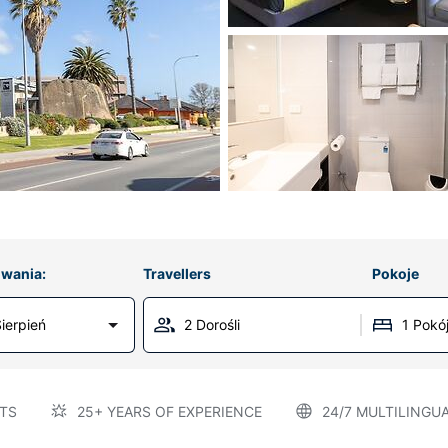
wania:
Travellers
Pokoje
ierpień
2 Dorośli
1 Pokó
TS
25+ YEARS OF EXPERIENCE
24/7 MULTILINGU