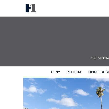
Dog Rock Motel
Ceny
Zdjęcia
Opinie Gości
Mapę
303 Middl
CENY
ZDJĘCIA
OPINIE GOŚ