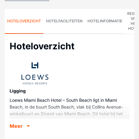
REGE
VAN
HOTELOVERZICHT
HOTELFACILITEITEN
HOTELINFORMATIE
HET
HOTE
Hoteloverzicht
Ligging
Loews Miami Beach Hotel – South Beach ligt in Miami
Beach, in de buurt South Beach, vlak bij Collins Avenue-
winkelbuurt en Strand van Miami Beach. Dit hotel bij het
strand ligt op 0,4 km van Ocean Drive en op 1 km van
Meer
Congrescentrum van Miami Beach.
Kamers