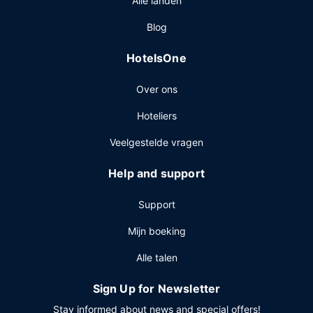
Alle landen
beschikbaar in de koffiebar/het café. Sluit je dag af met
een drankje in een bar/lounge. Op werkdagen wordt er
Blog
tegen betaling een ontbijt voor onderweg geserveerd van
07.00 uur tot 11.00 uur en in het weekend is dit
HotelsOne
beschikbaar van 07.00 uur tot 12.00 uur.
Overige voorzieningen
Over ons
Enkele van de voorzieningen zijn een businesscentrum,
Hoteliers
een limousine- of autoservice en een snelle
uitcheckservice. Ter plaatse heb je parkeerplaatsen.
Veelgestelde vragen
Help and support
Support
Mijn boeking
Alle talen
Sign Up for Newsletter
Stay informed about news and special offers!