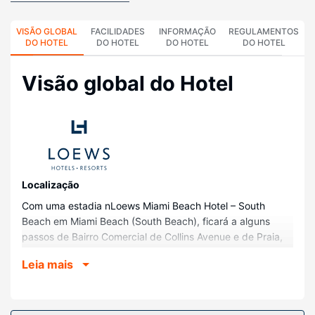
VISÃO GLOBAL
FACILIDADES
INFORMAÇÃO
REGULAMENTOS
DO HOTEL
DO HOTEL
DO HOTEL
DO HOTEL
Visão global do Hotel
Localização
Com uma estadia nLoews Miami Beach Hotel – South
Beach em Miami Beach (South Beach), ficará a alguns
passos de Bairro Comercial de Collins Avenue e de Praia,
Miami Beach. Este hotel de praia está a 0,4 km (0,3 mi) de
Leia mais
Ocean Drive e a 1 km (0,6 mi) de Centro de Congressos
de Miami Beach.
Quartos