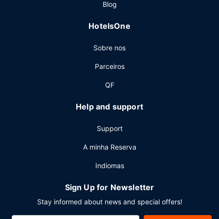
Blog
semana entre as 7:00 e as 11:00 e aos fins de semana
entre as 7:00 e as 12:00, mediante uma sobretaxa.
HotelsOne
Outros serviços
Sobre nos
As principais comodidades incluem um business center,
aluguer de limusinas e registo de saída rápido. Há
Parceiros
estacionamento no local.
QF
Help and support
Support
A minha Reserva
Indiomas
Sign Up for Newsletter
Stay informed about news and special offers!