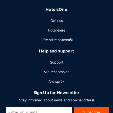
07.00 til kl. 11.00 på hverdagene og fra kl. 07.00 til kl.
12.00 i helgene, mot et tillegg.
HotelsOne
Andre fasiliteter
Om oss
Gjester har tilgang til blant annet et forretningssenter,
limousin-/privatbiltjenester og hurtigutsjekking. Gjestene
Hotelleiere
tilbys ubetjent parkering (mot et tillegg) på stedet.
Ofte stilte spørsmål
Help and support
Support
Min reservasjon
Alle språk
Sign Up for Newsletter
Stay informed about news and special offers!
Subscribe