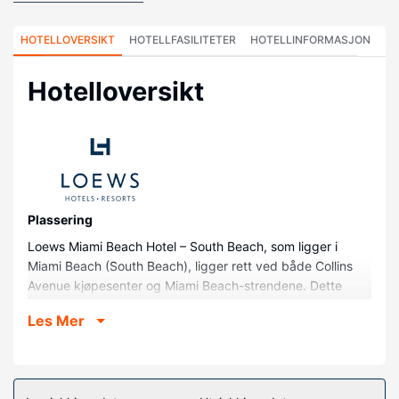
HOTELLOVERSIKT
HOTELLFASILITETER
HOTELLINFORMASJON
HO
Hotelloversikt
Plassering
Loews Miami Beach Hotel – South Beach, som ligger i
Miami Beach (South Beach), ligger rett ved både Collins
Avenue kjøpesenter og Miami Beach-strendene. Dette
hotellet ved stranden ligger 0,3 mi (0,4 km) unna Ocean
Les Mer
Drive og 0,6 mi (1 km) unna Miami Beach
konferansesenter.
Rom
Føl deg som hjemme i et av de 790 aircondition-avkjølte