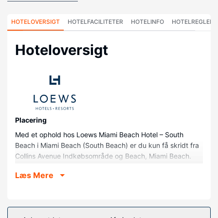
HOTELOVERSIGT
HOTELFACILITETER
HOTELINFO
HOTELREGLER
Hoteloversigt
Placering
Med et ophold hos Loews Miami Beach Hotel – South
Beach i Miami Beach (South Beach) er du kun få skridt fra
Collins Avenue Indkøbsområde og Beach, Miami Beach.
Dette hotel ved stranden ligger 0,4 km fra Ocean Drive og
Læs Mere
1 km fra Miami Beach Convention Center.
Værelser
Føl dig hjemme i et af de 790 aircondition-afkølede
værelser, der indeholder minibar og smart-tv. Din seng er