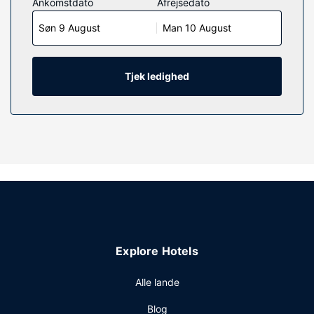
Ankomstdato
Afrejsedato
udstyret med dundyner og premium-sengetøj. Et tv med
Søn 9 August
Man 10 August
kabelkanaler sørger for underholdningen. Værelset har et
privat badeværelse med badekar eller bruser samt
designertoiletartikler og hårtørrer.
Tjek ledighed
Ejendomsfacilitet
Der tilbydes fuld spaservice, hvor du kan slappe af og
nyde massage, kropsbehandlinger samt
ansigtsbehandlinger. Du vil helt sikkert værdsætte de
rekreative faciliteter, herunder 2 boblebade, et
motionscenter og en sauna. Andre faciliteter på dette hotel
i art deco-stil inkluderer concierge-tjenester, babysitning
(tillægsgebyr) og spillehal/spillerum.
Restaurant
Få en bid mad på Preston's Market, som er en af 4
Explore Hotels
restauranter på dette hotel. Du kan også blive på værelset
og nyde godt af roomservice (i et begrænset antal timer)
Alle lande
eller hente en snack på stedets kaffebar/café. Afslut
dagen med en drink eller to i baren/loungen. Takeaway-
Blog