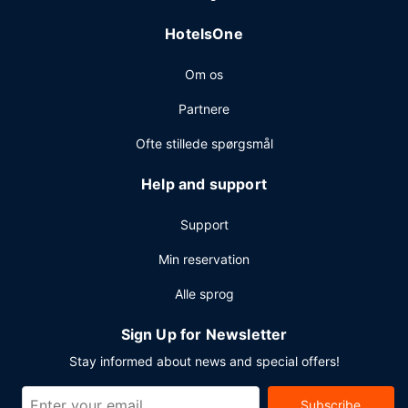
morgenmad serveres på hverdage fra kl. 07.00 til kl. 11.00
og i weekenderne fra kl. 07.00 til kl. 12.00 mod et gebyr.
HotelsOne
Andre faciliteter
Om os
Gæsterne har blandt andet adgang til et forretningscenter,
limousine- eller luksusbilservice og hurtig udtjekning.
Partnere
Selvstændig parkering (tillægsgebyr) er til rådighed på
stedet.
Ofte stillede spørgsmål
Help and support
Support
Min reservation
Alle sprog
Sign Up for Newsletter
Stay informed about news and special offers!
Subscribe