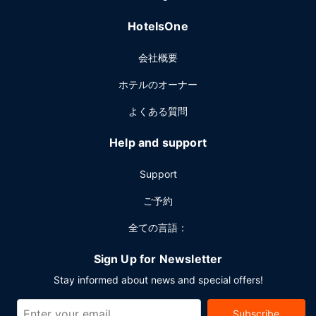
がりいただけます。1 日の終わりは、バー / ラウンジで 1 杯
飲んで楽しみましょう。テイクアウトの朝食は、平日は 7:00
HotelsOne
～ 11:00 まで、週末は 7:00 ～ 正午 まで、有料でお召し上が
りいただけます。
会社概要
その他の施設
ホテルのオーナー
ビジネスセンター、リムジン / タウンカー サービス、エクス
プレス チェックアウトをお使いいただけます。敷地内にはセ
よくある質問
ルフパーキング (有料) が備わっています。
Help and support
Support
ご予約
全ての言語：
Sign Up for Newsletter
Stay informed about news and special offers!
Subscribe