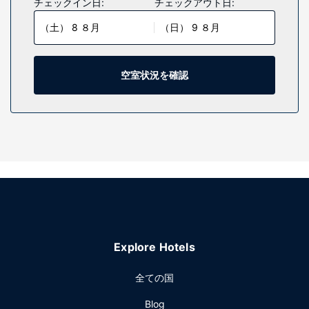
チェックイン日:
チェックアウト日:
ビなどが備わっており、ゆっくりおくつろぎいただけます。
（土） 8 ８月
（日） 9 ８月
ベッドに、羽毛の掛け布団、高級寝具が付いています。客室
ではケーブルの番組をご覧いただけます。浴槽またはシャワ
ーのある専用バスルームには、デザイナーバスアメニティ、
ヘアドライヤーが備わっています。
空室状況を確認
施設
マッサージ、ボディ トリートメント、フェイシャル トリート
メントをお楽しみいただけるフルサービススパでおくつろぎ
ください。レクリエーション設備として、2 つのホットタ
ブ、フィットネスクラブ (スタッフ常駐)、サウナをご利用い
ただけます。このアールデコ様式のホテルでは、その他にも
コンシェルジュ サービス、託児サービス (有料)、ゲームコー
ナーをご利用いただけます。
レストラン
Explore Hotels
ぜひ、Preston's Marketでお食事をお試しください。このホ
テルにある 4 か所のレストランうちの 1 つです。室内でルー
全ての国
ムサービス (営業時間限定)をご利用いただくこともできま
す。また、コーヒーショップ / カフェでは、軽食をお召し上
Blog