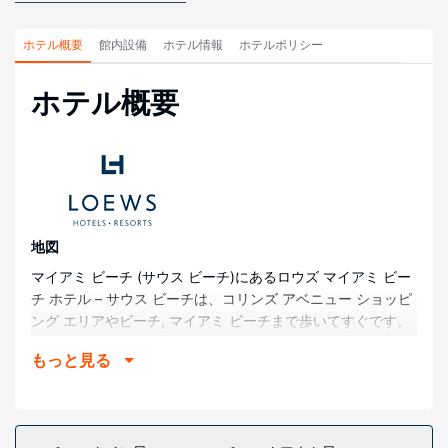
ホテル概要
館内設備
ホテル情報
ホテルポリシー
ホテル概要
地図
マイアミ ビーチ (サウス ビーチ)にあるロウズ マイアミ ビー
チ ホテル – サウス ビーチは、コリンズ アベニュー ショッピ
ング エリアやビーチ, マイアミ ビーチまで歩いてすぐです。
このビーチ沿いのホテルは、オーシャン ドライブまで 0.4
もっと見る
km、マイアミ ビーチ コンベンション センターまで 1 km で
す。
部屋
全部で 790 ある冷房完備の客室にはミニバー、スマートテレ