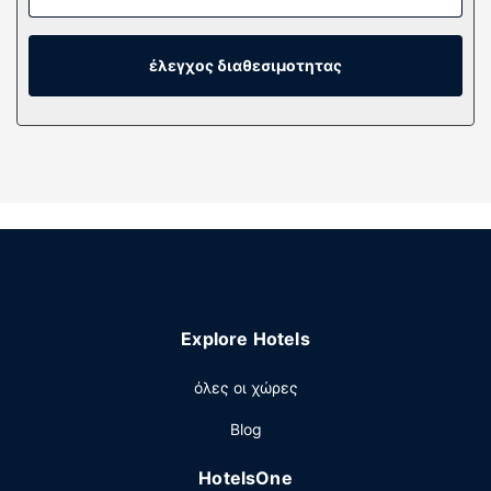
σας. Είναι διαθέσιμη δωρεάν ασύρματη πρόσβαση στο
ίντερνετ, ώστε να είστε πάντα online. Στις παροχές
περιλαμβάνονται ένα ψυγείο και ένας βραστήρας για
έλεγχος διαθεσιμοτητας
καφέ/τσάι και μπορείτε επισης να ζητήσετε μια κούνια/
ένα κρεβατάκι μωρού (επιπλέον χρέωση).
Παροχές καταλύματος
Χαρείτε τη θέα από τον κήπο.
Explore Hotels
όλες οι χώρες
Blog
HotelsOne