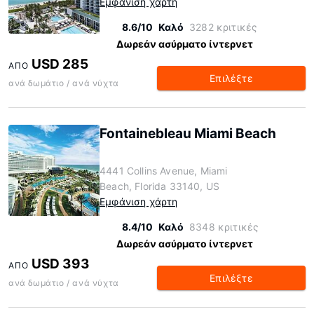
Εμφάνιση χάρτη
8.6/10
Καλό
3282 κριτικές
Δωρεάν ασύρματο ίντερνετ
USD 285
ΑΠΌ
Επιλέξτε
ανά δωμάτιο / ανά νύχτα
Fontainebleau Miami Beach
4441 Collins Avenue, Miami
Beach, Florida 33140, US
Εμφάνιση χάρτη
8.4/10
Καλό
8348 κριτικές
Δωρεάν ασύρματο ίντερνετ
USD 393
ΑΠΌ
Επιλέξτε
ανά δωμάτιο / ανά νύχτα