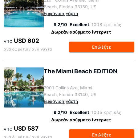
Beach, Florida 33139, US
Εμφάνιση χάρτη
9.2/10
Excellent
1008 κριτικές
Δωρεάν ασύρματο ίντερνετ
USD 602
ΑΠΌ
Επιλέξτε
ανά δωμάτιο / ανά νύχτα
The Miami Beach EDITION
2901 Collins Ave, Miami
Beach, Florida 33140, US
Εμφάνιση χάρτη
9.2/10
Excellent
1005 κριτικές
Δωρεάν ασύρματο ίντερνετ
USD 587
ΑΠΌ
Επιλέξτε
ανά δωμάτιο / ανά νύχτα