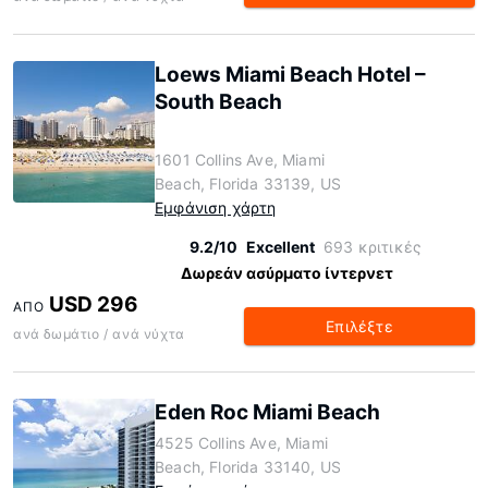
Loews Miami Beach Hotel –
South Beach
1601 Collins Ave, Miami
Beach, Florida 33139, US
Εμφάνιση χάρτη
9.2/10
Excellent
693 κριτικές
Δωρεάν ασύρματο ίντερνετ
USD 296
ΑΠΌ
Επιλέξτε
ανά δωμάτιο / ανά νύχτα
Eden Roc Miami Beach
4525 Collins Ave, Miami
Beach, Florida 33140, US