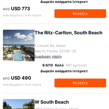
Δωρεάν ασύρματο ίντερνετ
USD 773
ΑΠΌ
Επιλέξτε
ανά δωμάτιο / ανά νύχτα
The Ritz-Carlton, South Beach
1 Lincoln Rd, Miami
Beach, Florida 33139, US
Εμφάνιση χάρτη
8.6/10
Καλό
991 κριτικές
Δωρεάν ασύρματο ίντερνετ
USD 490
ΑΠΌ
Επιλέξτε
ανά δωμάτιο / ανά νύχτα
W South Beach
2201 Collins Avenue, Miami