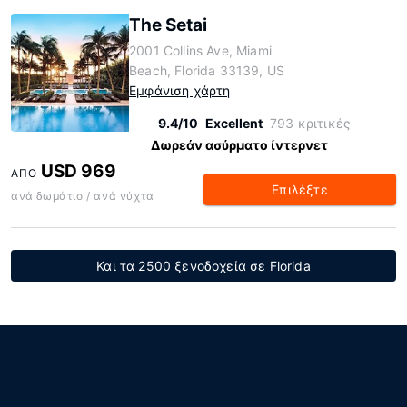
The Setai
2001 Collins Ave, Miami
Beach, Florida 33139, US
Εμφάνιση χάρτη
9.4/10
Excellent
793 κριτικές
Δωρεάν ασύρματο ίντερνετ
USD 969
ΑΠΌ
Επιλέξτε
ανά δωμάτιο / ανά νύχτα
Και τα 2500 ξενοδοχεία σε Florida