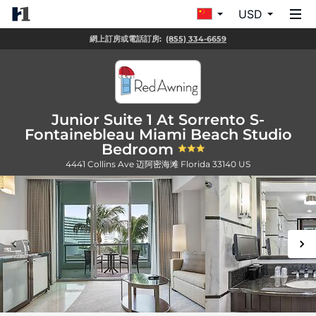
USD
網上訂房或電話訂房:
(855) 334-6659
Junior Suite 1 At Sorrento S-
Fontainebleau Miami Beach Studio
Bedroom
4441 Collins Ave
迈阿密海滩
Florida
33140
US