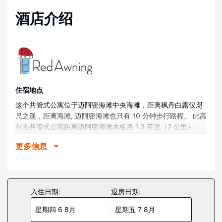
酒店介绍
住宿地点
这个共管式公寓位于迈阿密海滩中央海滩，距离枫丹白露仅咫
尺之遥，距离海滩, 迈阿密海滩也只有 10 分钟步行路程。 此高
尔夫共管式公寓距离迈阿密海滩木板路 1.3 英里（2 公里），
距离柯林斯大道商业区 1.7 英里（2.7 公里）。
更多信息
客房
此共管式公寓配有私人热水浴缸，让您可以尽情放松享受。提
供免费无线网络，方便您与朋友保持联系。便利服务设施包括
冰箱和茶具/咖啡用具，并可根据要求提供婴儿床（额外收
入住日期:
退房日期:
费）。
星期四 6 8月
星期五 7 8月
物业设施