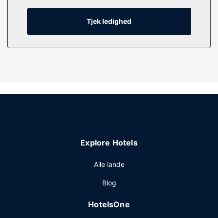
Ejendomsfacilitet
Tjek ledighed
Fra en have på stedet kan du nyde den skønne udsigt.
Explore Hotels
Alle lande
Blog
HotelsOne