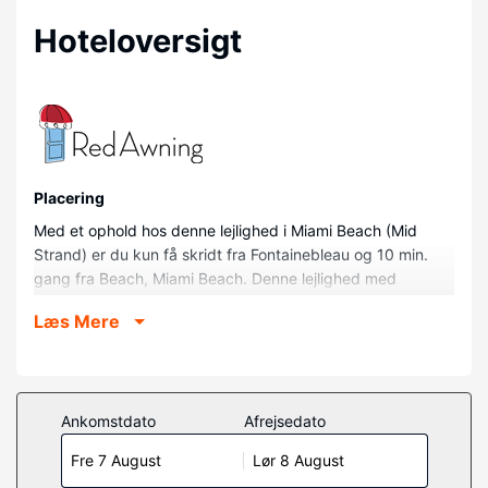
Hoteloversigt
Placering
Med et ophold hos denne lejlighed i Miami Beach (Mid
Strand) er du kun få skridt fra Fontainebleau og 10 min.
gang fra Beach, Miami Beach. Denne lejlighed med
golffaciliteter ligger 2 km fra Miami Beach Boardwalk og
Læs Mere
2,7 km fra Collins Avenue Indkøbsområde.
Værelser
Find dig til rette i denne lejlighed, som har et privat
boblebad. Der er gratis Wi-Fi, så du altid kan komme på
Ankomstdato
Afrejsedato
nettet. Faciliteter inkluderer blandt andet et køleskab og
Fre 7 August
Lør 8 August
en kaffe/temaskine. Du kan desuden anmode om en
baby-/barneseng (tilægsgebyr).