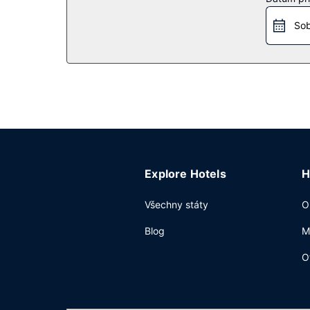
Sob
Explore Hotels
H
Všechny státy
O
Blog
M
O