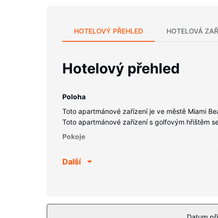
HOTELOVÝ PŘEHLED
HOTELOVÁ ZAŘ
Hotelový přehled
Poloha
Toto apartmánové zařízení je ve městě Miami Bea
Toto apartmánové zařízení s golfovým hřištěm s
Pokoje
V tomto apartmánu s vybavením, do kterého patří
Další
užitečné vybavení a služby: lednička, kávovar/č
Vybavení nemovitosti
Zahrada nabízí krásný výhled.
Datum pří