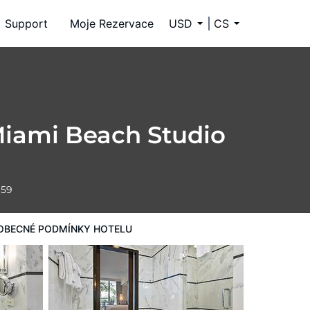
Support
Moje Rezervace
USD
CS
 Miami Beach Studio
659
OBECNÉ PODMÍNKY HOTELU