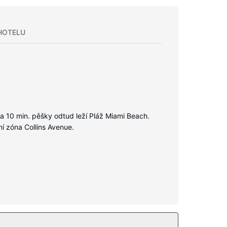
HOTELU
a 10 min. pěšky odtud leží Pláž Miami Beach.
í zóna Collins Avenue.
 zajistí bezdrátový internet zdarma. Další