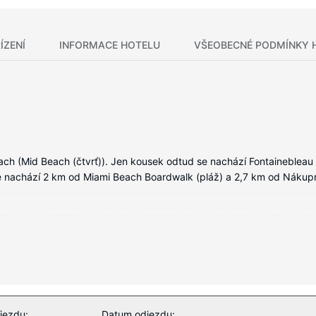
ÍZENÍ
INFORMACE HOTELU
VŠEOBECNÉ PODMÍNKY 
ch (Mid Beach (čtvrť)). Jen kousek odtud se nachází Fontainebleau 
e nachází 2 km od Miami Beach Boardwalk (pláž) a 2,7 km od Nákupn
 soukromá vířivka, se budete cítit jako doma. Spojení se světem vám
ajovar a na vyžádání kolébka/dětská postýlka (za příplatek).
jezdu:
Datum odjezdu: