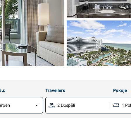
du:
Travellers
Pokoje
Srpen
2 Dospělí
1 Po