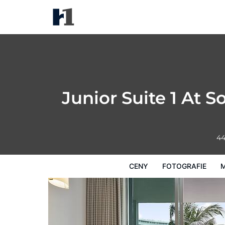
Junior Suite 1 At Sorrento S- 
Ceny
Fotografie
Mapa
Hotelová 
Junior Suite 1 At 
44
CENY
FOTOGRAFIE