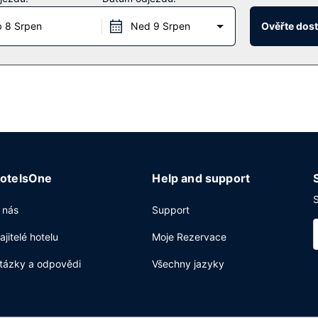
 8 Srpen
Ned 9 Srpen
Ověřte dos
otelsOne
Help and support
S
 nás
Support
ajitelé hotelu
Moje Rezervace
tázky a odpovědi
Všechny jazyky