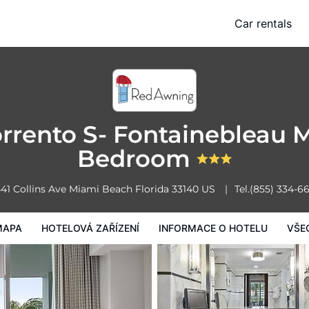
Fontainebleau Miami Beach Studio Bedroom
Car rentals
zařízení
Informace o hotelu
Všeobecné podmínky hotelu
Sorrento S- Fontainebleau
Bedroom
41 Collins Ave
Miami Beach
Florida
33140
US
Tel.
(855) 334-6
MAPA
HOTELOVÁ ZAŘÍZENÍ
INFORMACE O HOTELU
VŠE