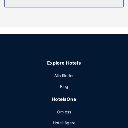
Skäm bort dig själv med massage eller njut av utsikten
från deras terrassen och trädgården. Detta hotell har även
gratis wi-fi, conciergetjänster och utomhusgrill.
Restaurang
Frukost serveras mot en avgift dagligen mellan 07.00 och
10.00.
Övriga bekvämligheter
Gäster har tillgång till bland annat kemtvätt/tvättjänster,
bagageförvaring och tvättmöjligheter. Avgiftsfri parkering
Explore Hotels
erbjuds på plats.
Alla länder
Blog
HotelsOne
Om oss
Hotell ägare