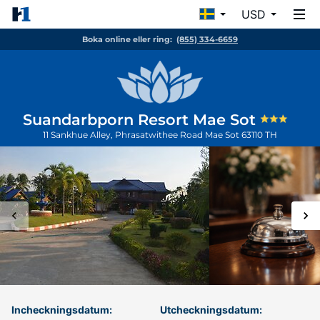
USD
Boka online eller ring:
(855) 334-6659
Suandarbporn Resort Mae Sot
11 Sankhue Alley, Phrasatwithee Road
Mae Sot
63110
TH
Incheckningsdatum:
Utcheckningsdatum: