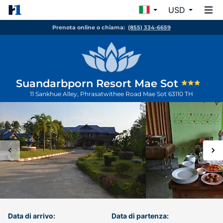
USD
Prenota online o chiama:
(855) 334-6659
Suandarbporn Resort Mae Sot
11 Sankhue Alley, Phrasatwithee Road
Mae Sot
63110
TH
Data di arrivo:
Data di partenza: