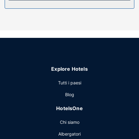
tutti i giorni.
Attrattive della proprietà
Per il massimo del relax, avrai a disposizione massaggi,
nonché una terrazza e un giardino dove intrattenerti ad
ammirare il paesaggio. Questo hotel dispone, inoltre, di il
Wi-Fi gratuito, servizi di concierge e un'area barbecue.
Ristorante
La colazione è disponibile tutti i giorni dalle ore 07:00 alle
Explore Hotels
ore 10:00 pagando un supplemento.
Altre attrattive
Tutti i paesi
Potrai usufruire di un pratico servizio di lavanderia e
Blog
lavaggio a secco, deposito bagagli e un servizio
lavanderia. Il un parcheggio gratuito è disponibile in loco.
HotelsOne
Chi siamo
Albergatori