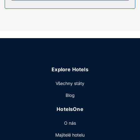
denně.
Vybavení nemovitosti
V hotelové nabídce lázeňských služeb nechybí masáže a
hostům jsou k dispozici také terasa a zahrada. Tento hotel
dále nabízí: bezdrátový internet zdarma, rozšířené
recepční služby a barbecue grily.
Restaurace
Za malý příplatek budete denně od 7:00 do 10:00 pozváni
Explore Hotels
na snídani.
Další vybavení
Všechny státy
Hostům jsou k dispozici čistírna oděvů, úschova zavazadel
Blog
a prádelna. Přímo v areálu je hostům k dispozici
samostatné parkování zdarma.
HotelsOne
O nás
Majitelé hotelu