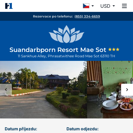
USD
Rezervace po telefonu:
(855) 334-6659
Suandarbporn Resort Mae Sot
11 Sankhue Alley, Phrasatwithee Road
Mae Sot
63110
TH
Datum příjezdu:
Datum odjezdu: