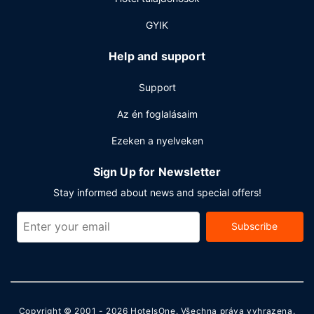
Egyéb felszereltség
GYIK
A szálláshelyen gyorsított kijelentkezési lehetőség, 24
órában nyitva tartó recepció és poggyászok tárolása
Help and support
lehetséges is igénybe vehető. Az autóval érkező
vendégek számára ingyenes személyzeti parkoltatás
Support
biztosított a helyszínen.
Az én foglalásaim
Ezeken a nyelveken
Sign Up for Newsletter
Stay informed about news and special offers!
Subscribe
Copyright © 2001 - 2026
HotelsOne
. Všechna práva vyhrazena.