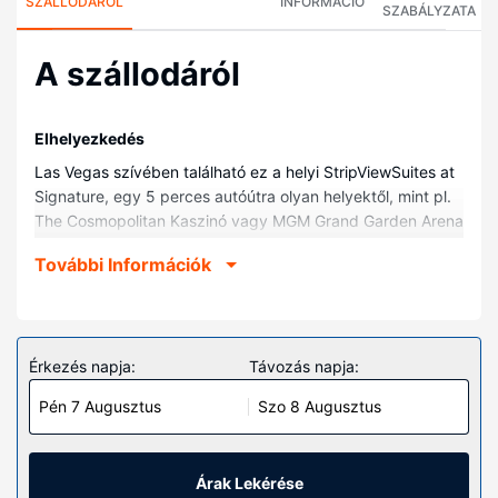
SZÁLLODÁRÓL
INFORMÁCIÓ
SZABÁLYZATA
A szállodáról
Elhelyezkedés
Las Vegas szívében található ez a helyi StripViewSuites at
Signature, egy 5 perces autóútra olyan helyektől, mint pl.
The Cosmopolitan Kaszinó vagy MGM Grand Garden Arena
(sport- és koncert stadion). Ez a helyi kaszinóval
További Információk
rendelkező apartmanhotel kb. 1,6 km-re található Bellagio
Kaszinó, ill. 2 km-re T-Mobile Aréna helyszíneitől.
Szobák
Helyezze magát kényelembe a(z) 1728 légkondicionált
Érkezés napja:
Távozás napja:
szoba egyikében, melyekben hűtőszekrény és
Pén 7 Augusztus
Szo 8 Augusztus
mikrohullámú sütők is található. A(z) kényelmi párnázattal
ellátott, a(z) ágytakaró és a(z) prémium ágynemű a
biztosíték egy nyugodt és pihentető alváshoz. A
szórakozásról 42 hüvelyk képátmérőjű méretű
Árak Lekérése