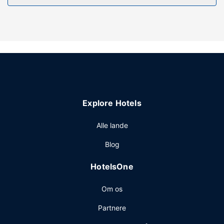
Ejendomsfacilitet
Tag dig tid til et besøg i stedets spa, der tilbyder komplet
spabehandling. Sørg for at slappe af og genoplade i de 3
udendørs swimmingpools, inden du tilbringer aftenen i
kasinoet. Dette lejlighedshotel tilbyder desuden gratis
trådløs internetadgang, concierge-tjenester og festsal.
Restaurant
Nyd et måltid på restauranten, eller køb en snack på dette
Explore Hotels
lejlighedshotels kaffebar/café. Besøg baren/loungen eller
baren ved poolen, og slap af med din yndlingsdrink.
Alle lande
Andre faciliteter
Blog
Gæsterne har blandt andet adgang til hurtig udtjekning, en
døgnåben reception og bagageopbevaring. Gratis
HotelsOne
parkeringsservice er til rådighed på stedet.
Om os
Partnere