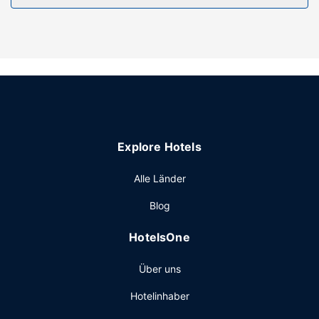
Ausstattung der Anlage
Nimm dir Zeit, um dich im Wellnessbereich verwöhnen zu
lassen. Vor einem langen Abend im Casino bieten sich 3
Außenpools an, um sich zu entspannen. Dieses Aparthotel
bietet auch kostenloses WLAN, ein Concierge-Service und
ein Bankettsaal.
Restaurant
Entspann dich mit einem erfrischenden Getränk an der
Explore Hotels
Bar/Lounge oder der Poolbar.
Sonstige Einrichtungen
Alle Länder
Zum Angebot gehören ein Express-Check-out, eine rund
Blog
um die Uhr besetzte Rezeption und eine
Gepäckaufbewahrung. Vor Ort gibt es Folgendes:
HotelsOne
Parkservice (kostenlos).
Über uns
Hotelinhaber