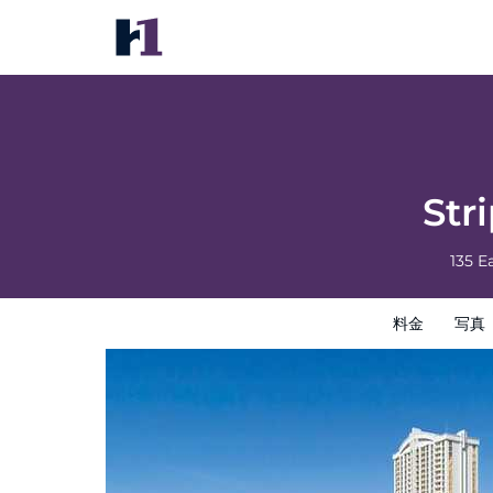
StripViewSuites at Signature
料金
写真
レビュー
地図
館内設備
ホテルイン
Str
135 
料金
写真