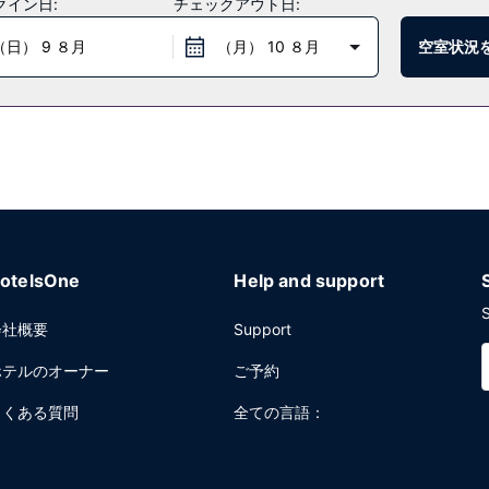
クイン日:
チェックアウト日:
（日） 9 ８月
（月） 10 ８月
空室状況
ルにある コーヒーショップ / カフェをご利用ください。バー / ラ
ントデスク、荷物保管サービスをお使いいただけます。敷地内にはバレーパ
otelsOne
Help and support
S
会社概要
Support
ホテルのオーナー
ご予約
よくある質問
全ての言語：