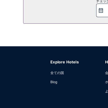
チェッ
レストラン
お食事にはレストランや、このアパートスタイルホテ
を飲みながらおくつろぎいただけます。
その他の施設
エクスプレス チェックアウト、24 時間対応フロ
Explore Hotels
H
全ての国
Blog