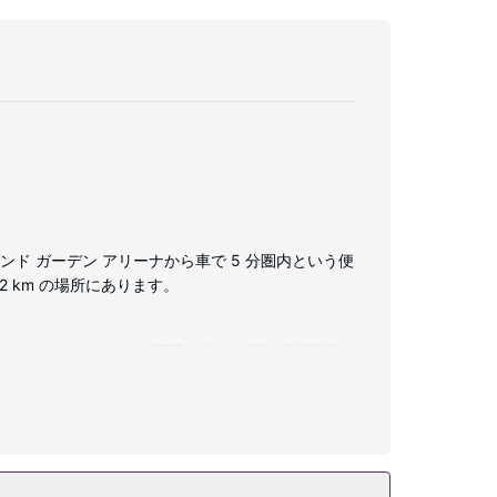
ド ガーデン アリーナから車で 5 分圏内という便
2 km の場所にあります。
ートップのベッドには、羽毛の掛け布団、高級寝具
。バスルームには、個別の浴槽とシャワー、バスアメニ
ックスしながら英気を養うことができます。このア