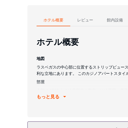
ホテル概要
レビュー
館内設備
ホテル概要
地図
ラスベガスの中心部に位置するストリップビュースイー
利な立地にあります。 このカジノアパートスタイルホテ
部屋
全部で 1728 ある冷房完備の客室には冷蔵庫
もっと見る
が備わっています。42 インチの薄型テレビでケー
ティ (無料)、ヘアドライヤーが備わっています。
施設
フルサービススパでゆっくりと贅沢な時間をお過ご
パートスタイルホテルでは、WiFi (無料)、コン