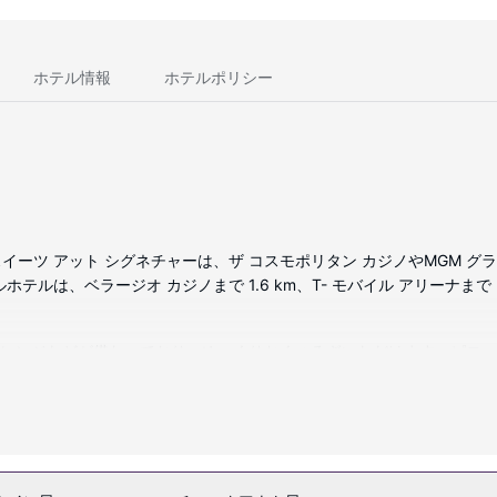
ホテル情報
ホテルポリシー
ツ アット シグネチャーは、ザ コスモポリタン カジノやMGM グラン
ルは、ベラージオ カジノまで 1.6 km、T- モバイル アリーナまで 
、電子レンジなどが備わっており、ゆっくりおくつろぎいただけます。ピロ
ブルをご覧いただけるほか、WiFi (無料)などもご利用いただけます
しいただけます。夜カジノにくり出す前に、3 つの屋外プールでリラ
シェルジュ サービス、宴会場をご利用いただけます。