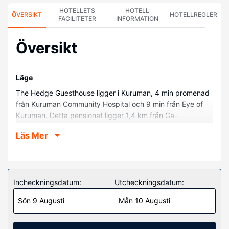
HOTELLETS
HOTELL
ÖVERSIKT
HOTELLREGLER
FACILITETER
INFORMATION
Översikt
Läge
The Hedge Guesthouse ligger i Kuruman, 4 min promenad
från Kuruman Community Hospital och 9 min från Eye of
Kuruman. Detta pensionat ligger 1,4 km från Ga-
Segonyana Municipality och 1,6 km från Ga-Segonaya
Läs Mer
Local Municipality.
Hotellrum
Känn dig som hemma i ett av de 10 luftkonditionerade
rummen. Gratis wi-fi gör att du kan hålla dig uppkopplad,
Incheckningsdatum:
Utcheckningsdatum:
och digital-tv erbjuder underhållning. På rummet finns
Sön 9 Augusti
Mån 10 Augusti
skrivbord och kaffe- och tebryggare.
Bekvämligheter på anläggningen