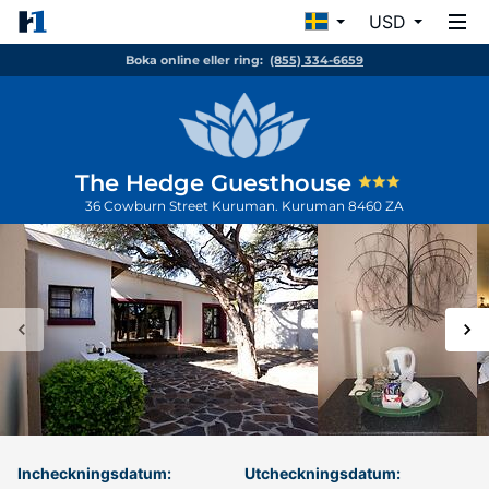
USD
Boka online eller ring:
(855) 334-6659
The Hedge Guesthouse
36 Cowburn Street Kuruman.
Kuruman
8460
ZA
Incheckningsdatum:
Utcheckningsdatum: