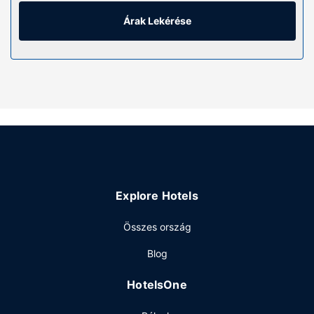
kényelmi felszerelések és szolgáltatások közé tartozik
íróasztal és kávé-/teafőzők.
Árak Lekérése
Az ingatlanhoz tartozó felszereltség
Hogy tejesen ellazuljon és kikapcsoljon, gyönyörködjön
a(z) kert nyújtotta kilátásban. Ha viszont kicsit aktívabb
időtöltésre vágyik, akkor vegye igénybe a helyszíni
szabadidős szolgáltatásokat és létesítményeket, mint
például a(z) szabadtéri medence. A vendégház
szolgáltatásai között szerepelnek a következők is:
ingyenes wifihozzáférés és grillezési lehetőség.
Étterem
Explore Hotels
The Hedge Guesthouse vendégei a helyi étterem
kínálatából falatozhatnak. Az ár magában foglalja az
Összes ország
ingyenes reggelit.
Egyéb felszereltség
Blog
Az autóval érkező vendégek számára ingyenes egyéni
HotelsOne
parkolás biztosított a helyszínen.