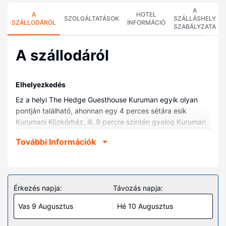
A
A
HOTEL
SZOLGÁLTATÁSOK
SZÁLLÁSHELY
SZÁLLODÁRÓL
INFORMÁCIÓ
SZABÁLYZATA
A szállodáról
Elhelyezkedés
Ez a helyi The Hedge Guesthouse Kuruman egyik olyan
pontján található, ahonnan egy 4 perces sétára esik
Kurumani Közkórház, ill. 9 percre szintén gyalog Kuruman
Szeme. Ez a helyi vendégház kb. 1,4 km-re található Ga-
További Információk
Segonyana Önkormányzat, ill. 1,6 km-re Ga-Segonaya
Helyi Önkormányzat helyszíneitől.
Szobák
Helyezze magát kényelembe a(z) 10 légkondicionált
Érkezés napja:
Távozás napja:
szoba egyikében. Ingyenes vezeték nélküli internet-
Vas 9 Augusztus
Hé 10 Augusztus
hozzáférés és a televíziókon nézhető digitális csatornák
kínálata mind a vendégek kikapcsolódását szolgálja. A