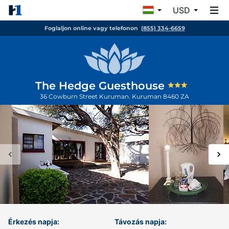
USD
Foglaljon online vagy telefonon
(855) 334-6659
The Hedge Guesthouse
36 Cowburn Street Kuruman.
Kuruman
8460
ZA
Érkezés napja:
Távozás napja: