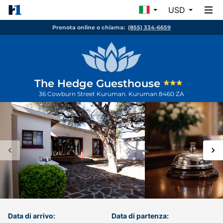
USD
Prenota online o chiama:
(855) 334-6659
The Hedge Guesthouse
36 Cowburn Street Kuruman.
Kuruman
8460
ZA
Data di arrivo:
Data di partenza: