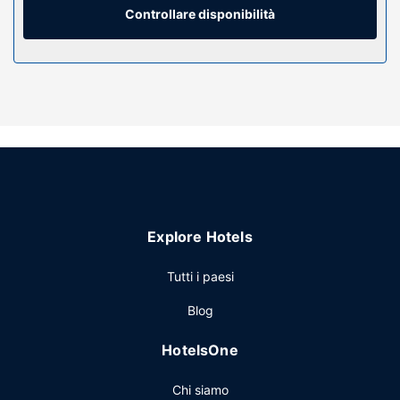
includono scrivanie e accessori per la preparazione di
Controllare disponibilità
caffè/tè.
Attrattive della proprietà
Scopri i molti servizi ricreativi a disposizione, tra cui una
piscina all'aperto e un giardino da dove ammirare il
paesaggio. Questa guest house offre, inoltre, il Wi-Fi
gratuito e un'area barbecue.
Ristorante
The Hedge Guesthouse ospita un ristorante. È inclusa la
colazione gratuita.
Explore Hotels
Altre attrattive
Il un parcheggio gratuito è disponibile in loco.
Tutti i paesi
Blog
HotelsOne
Chi siamo