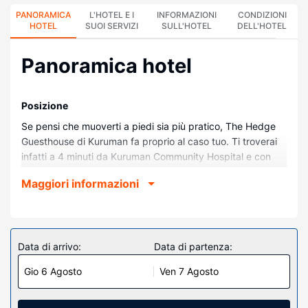
PANORAMICA
L'HOTEL E I
INFORMAZIONI
CONDIZIONI
HOTEL
SUOI SERVIZI
SULL'HOTEL
DELL'HOTEL
Panoramica hotel
Posizione
Se pensi che muoverti a piedi sia più pratico, The Hedge
Guesthouse di Kuruman fa proprio al caso tuo. Ti troverai
infatti a 4 minuti da Kuruman Community Hospital e con
una passeggiata di 9 minuti potrai arrivare a Eye of
Maggiori informazioni
Kuruman. Questa guest house si trova a 1,4 km da Ga-
Segonyana Municipality e 1,6 km da Ga-Segonaya Local
Municipality.
Camere
Data di arrivo:
Data di partenza:
Nelle 10 camere con aria condizionata della struttura ti
Gio 6 Agosto
Ven 7 Agosto
sentirai come a casa. Il Wi-Fi gratuito ti consente di restare
in contatto con il mondo, mentre la TV con canali in digitale
è l'ideale per concedersi un po' di svago. I comfort