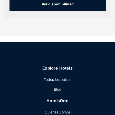
Ver disponibilidad
Servicios hotel
Con una piscina al aire libre y muchas otras instalaciones
recreativas a tu disposición, no te quedará ni un minuto
libre. Tienes también jardín donde sentarte a contemplar el
paisaje.
Restaurante
En The Hedge Guesthouse tienes un restaurante a tu
disposición para comer algo. Se sirve un desayuno
gratuito.
Otros servicios
Explore Hotels
Hay un aparcamiento sin asistencia gratuito disponible.
Todos los paises
Blog
HotelsOne
Quienes Somos