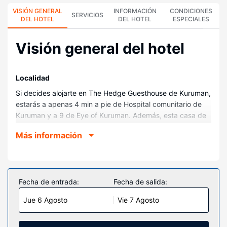
VISIÓN GENERAL
INFORMACIÓN
CONDICIONES
SERVICIOS
DEL HOTEL
DEL HOTEL
ESPECIALES
Visión general del hotel
Localidad
Si decides alojarte en The Hedge Guesthouse de Kuruman,
estarás a apenas 4 min a pie de Hospital comunitario de
Kuruman y a 9 de Eye of Kuruman. Además, esta casa de
huéspedes se encuentra a 1,4 km de Ga-Segonyana
Más información
Municipality y a 1,6 km de Ga-Segonaya Local
Municipality.
Habitaciones
Te sentirás como en tu propia casa en cualquiera de las 10
Fecha de entrada:
Fecha de salida:
habitaciones con aire acondicionado. La conexión wifi
Jue 6 Agosto
Vie 7 Agosto
gratis te mantendrá en contacto con los tuyos. Además,
podrás disfrutar de canales digitales. Entre las
comodidades, se incluyen escritorio y cafetera y tetera.