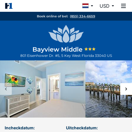
USD
Boek online of bel:
(855) 334-6659
Bayview Middle
801 Eisenhower Dr. #5, 5
Key West
Florida
33040
US
Incheckdatum:
Uitcheckdatum: