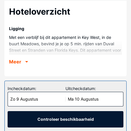
Hoteloverzicht
Ligging
Met een verblijf bij dit appartement in Key West, in de
buurt Meadows, bevind je je op 5 min. rijden van Duval
Street en Stranden van Florida Keys. Dit appartement voor
golfers ligt op 2,2 km van Southernmost Point en op 2,1 km
Meer
van Smathers Beach.
Kamers
Maak het je gemakkelijk in dit appartement.
Incheckdatum:
Uitcheckdatum:
Algemene voorziening
Loop vooral de recreatieve voorzieningen zoals een
Zo 9 Augustus
Ma 10 Augustus
buitenzwembad en een outdoor tennisbaan niet mis.
Enkele voorzieningen van dit appartement zijn
oppasservices, hulp bij uitstapjes/tickets en een
Controleer beschikbaarheid
picknickplaats.