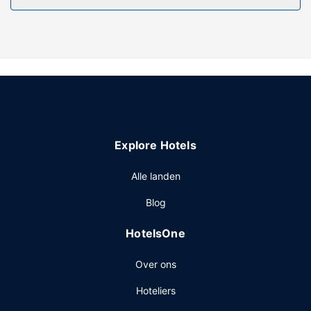
Overige voorzieningen
Enkele van de voorzieningen zijn een
geldautomaat/bankservice en een lift. Ter plaatse heb je
gratis parkeerplaatsen.
Explore Hotels
Alle landen
Blog
HotelsOne
Over ons
Hoteliers