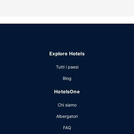
picnic.
Altre attrattive
Potrai usufruire di bancomat/servizi bancari e ascensore. Il
un parcheggio gratuito è disponibile in loco.
Explore Hotels
Tutti i paesi
Blog
HotelsOne
Chi siamo
Albergatori
FAQ