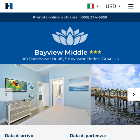
USD
Prenota online o chiama:
(855) 334-6659
Bayview Middle
801 Eisenhower Dr. #5, 5
Key West
Florida
33040
US
Data di arrivo:
Data di partenza: