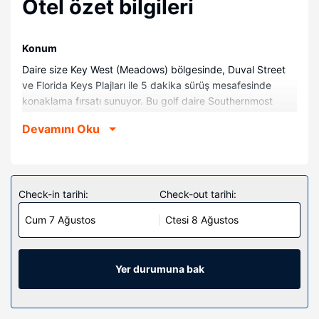
Otel özet bilgileri
Konum
Daire size Key West (Meadows) bölgesinde, Duval Street
ve Florida Keys Plajları ile 5 dakika sürüş mesafesinde
konaklama fırsatı sunuyor. Bu golf daire Southernmost
Point ile 1,4 mi (2,2 km) ve Smathers Plajı ile 1,3 mi (2,1 km)
Devamını Oku
mesafede.
Odalar
Konforunuz için daire vardır.
Check-in tarihi:
Check-out tarihi:
Otelin güzelliği
Açık havuz ve açık tenis kortu dâhil dinlenme olanaklarını
Cum 7 Ağustos
Ctesi 8 Ağustos
kaçırmayın. Bu dairede misafirlere bebek bakımı, tur/bilet
desteği ve piknik alanı sunulmaktadır.
Yer durumuna bak
Diğer güzellikler
Misafirler için ATM/banka hizmetleri ve asansör vardır.
Ücretsiz otopark vardır.