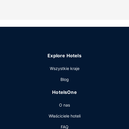
biletów/wycieczek i teren piknikowy.
Pozostałe udogodnienia
Udogodnienia biznesowe to bankomat i/lub usługi
bankowe i winda. Udogodnienia na miejscu to bezpłatne
parkowanie samodzielne.
Explore Hotels
Wszystkie kraje
Blog
HotelsOne
O nas
Właściciele hoteli
FAQ