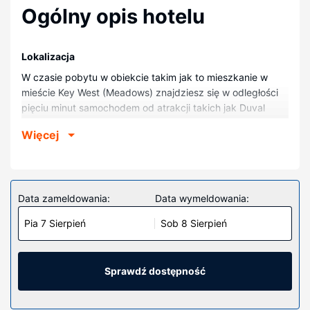
Ogólny opis hotelu
Lokalizacja
W czasie pobytu w obiekcie takim jak to mieszkanie w
mieście Key West (Meadows) znajdziesz się w odległości
pięciu minut samochodem od atrakcji takich jak Duval
Street (ulica) i Plaże w Florida Keys. Kondominium (z polem
Więcej
golfowym) znajduje się 2,2 km od atrakcji takiej jak
Najbardziej wysunięte na południe miejsce w Stanach
Zjednoczonych i 2,1 km od miejsca takiego jak Smathers
Beach.
Data zameldowania:
Data wymeldowania:
Pokoje
Pia 7 Sierpień
Sob 8 Sierpień
Mieszkanie zapewni Ci wygodę.
Udogodnienia w obiekcie
Dostępne udogodnienia rekreacyjne to basen odkryty i
Sprawdź dostępność
odkryty kort tenisowy. Ten kondominium oferuje również
udogodnienia takie jak usługi niani, pomoc w organizacji