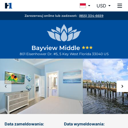
USD
Zarezerwuj online lub zadzwoń:
(855) 334-6659
Bayview Middle
801 Eisenhower Dr. #5, 5
Key West
Florida
33040
US
Data zameldowania:
Data wymeldowania: