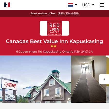
USD
Boek online of bel:
(855) 334-6659
Canadas Best Value Inn Kapuskasing
6 Government Rd
Kapuskasing
Ontario
P5N 2W3
CA