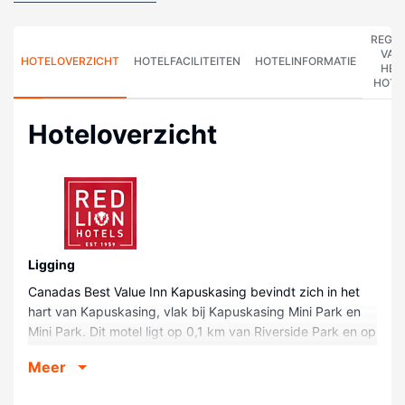
REGE
VAN
HOTELOVERZICHT
HOTELFACILITEITEN
HOTELINFORMATIE
HET
HOTE
Hoteloverzicht
Ligging
Canadas Best Value Inn Kapuskasing bevindt zich in het
hart van Kapuskasing, vlak bij Kapuskasing Mini Park en
Mini Park. Dit motel ligt op 0,1 km van Riverside Park en op
0,2 km van Ron Morel Memorial Museum.
Meer
Kamers