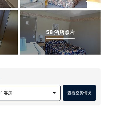
58 酒店照片
房
1 客房
查看空房情况