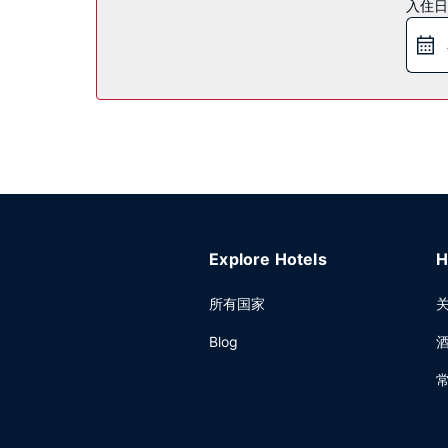
入住日
您可享受汽车旅馆的客房送餐服务。每日提供免费
其他设施
特色服务/设施包括洗衣设施和自动售货机。酒店提
Explore Hotels
H
所有国家
Blog