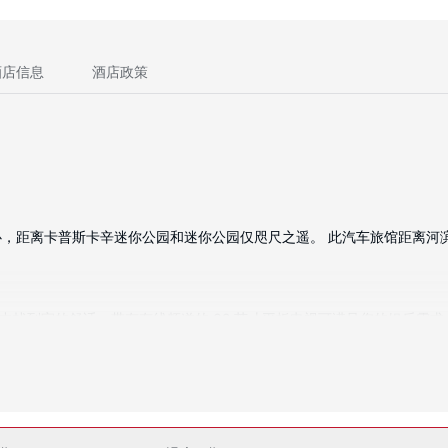
酒店信息
酒店政策
距离卡普斯卡辛迷你公园和迷你公园仅咫尺之遥。 此汽车旅馆距离河滨公园 
途中找到家的舒适。带有有线频道的 32 英寸平板电视可满足您的娱乐
桌和免费瓶装水，以及带有免费市内通话的电话。
务和设施。此汽车旅馆的其他设施包括接待大厅和自动售货机。