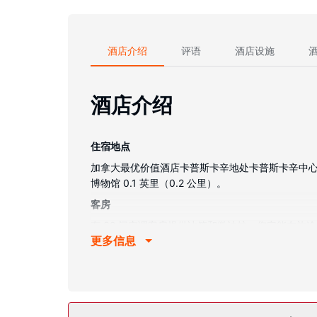
酒店介绍
评语
酒店设施
酒店介绍
住宿地点
加拿大最优价值酒店卡普斯卡辛地处卡普斯卡辛中心，
博物馆 0.1 英里（0.2 公里）。
客房
有 32 间空调客房提供冰箱和微波炉；您定能在旅
更多信息
浴室提供免费洗浴用品和吹风机。便利设施包括书
物业设施
您可利用免费 WiFi、礼宾服务和烧烤炉等便利服
餐厅