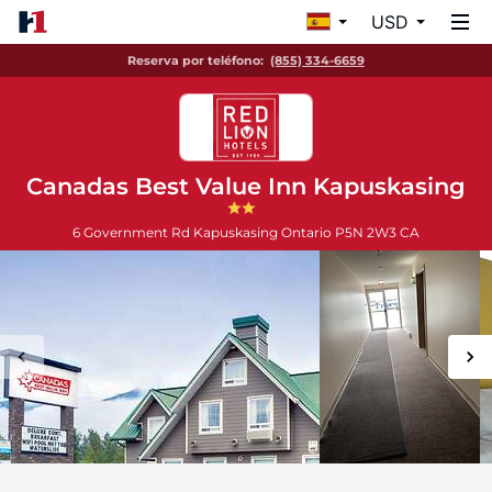
USD
Reserva por teléfono:
(855) 334-6659
Canadas Best Value Inn Kapuskasing
6 Government Rd
Kapuskasing
Ontario
P5N 2W3
CA