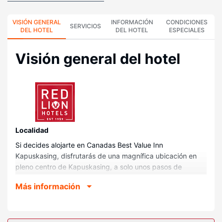
VISIÓN GENERAL
INFORMACIÓN
CONDICIONES
SERVICIOS
DEL HOTEL
DEL HOTEL
ESPECIALES
Visión general del hotel
Localidad
Si decides alojarte en Canadas Best Value Inn
Kapuskasing, disfrutarás de una magnífica ubicación en
pleno centro de Kapuskasing, a solo unos pasos de
Kapuskasing Mini Park y Mini Park. Además, este motel se
Más información
encuentra a 0,1 km de Riverside Park y a 0,2 km de Museo
en memoria a Ron Morel.
Habitaciones