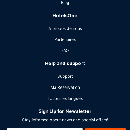
Blog
vos repas dans votre chambre grâce au service d'étage.
Un petit déjeuner continental gratuit est servi tous les
HotelsOne
jours.
Autres services
A propos de nous
Les équipements et services proposés incluent une laverie
Partenaires
et un distributeur automatique de boissons et d'en-cas. Un
parking gratuit est disponible dans l'enceinte de
FAQ
l'hébergement.
Help and support
Support
Ma Réservation
Toutes les langues
Sign Up for Newsletter
Stay informed about news and special offers!