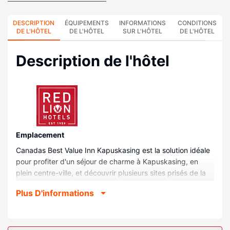
DESCRIPTION
ÉQUIPEMENTS
INFORMATIONS
CONDITIONS
DE L'HÔTEL
DE L'HÔTEL
SUR L'HÔTEL
DE L'HÔTEL
Description de l'hôtel
Emplacement
Canadas Best Value Inn Kapuskasing est la solution idéale
pour profiter d'un séjour de charme à Kapuskasing, en
plein centre-ville, et découvrir plusieurs sites prisés de la
ville, comme Mini Parc Kapuskasing et Mini Parc qui se
Plus D'informations
trouvent à deux pas. Ce motel se trouve à 0,1 km de Parc
Riverside et à 0,2 km de Ron Morel Memorial Museum.
Chambres