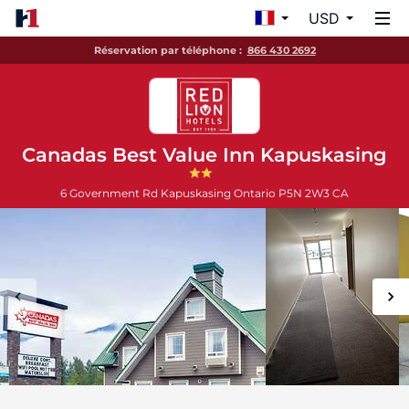
USD
Réservation par téléphone :
866 430 2692
Canadas Best Value Inn Kapuskasing
6 Government Rd
Kapuskasing
Ontario
P5N 2W3
CA