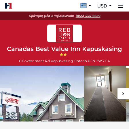
USD
Κράτηση μέσω τηλεφώνου:
(855) 334-6659
Canadas Best Value Inn Kapuskasing
6 Government Rd
Kapuskasing
Ontario
P5N 2W3
CA