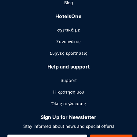
Blog
Άλλες παροχές
HotelsOne
Στις σημαντικές παροχές περιλαμβάνονται
εγκαταστάσεις πλυντηρίων και ένας αυτόματος
σχετικά με
πωλητής. Στους χώρους μας θα βρείτε δωρεάν
στάθμευση χωρίς παρκαδόρο.
Συνεργάτες
Συχνες ερωτησεις
Help and support
Support
Η κράτησή μου
Όλες οι γλώσσες
Sign Up for Newsletter
Stay informed about news and special offers!