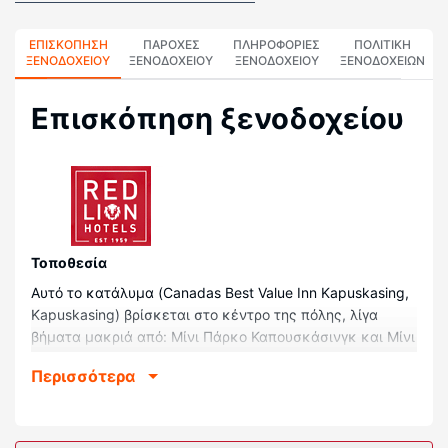
ΕΠΙΣΚΌΠΗΣΗ
ΠΑΡΟΧΕΣ
ΠΛΗΡΟΦΟΡΊΕΣ
ΠΟΛΙΤΙΚΗ
ΞΕΝΟΔΟΧΕΊΟΥ
ΞΕΝΟΔΟΧΕΙΟΥ
ΞΕΝΟΔΟΧΕΊΟΥ
ΞΕΝΟΔΟΧΕΊΩΝ
Επισκόπηση ξενοδοχείου
Τοποθεσία
Αυτό το κατάλυμα (Canadas Best Value Inn Kapuskasing,
Kapuskasing) βρίσκεται στο κέντρο της πόλης, λίγα
βήματα μακριά από: Μίνι Πάρκο Καπουσκάσινγκ και Μίνι
Πάρκο. Αυτό το μοτέλ απέχει 0,1 χλμ. από: Πάρκο
Περισσότερα
Ρίβερσαϊντ (Kapuskasing) και 0,2 χλμ. από: Μουσείο Ron
Morel Memorial.
Δωμάτια