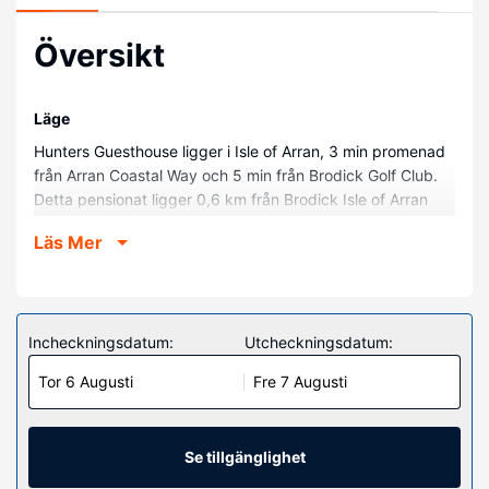
Översikt
Läge
Hunters Guesthouse ligger i Isle of Arran, 3 min promenad
från Arran Coastal Way och 5 min från Brodick Golf Club.
Detta pensionat ligger 0,6 km från Brodick Isle of Arran
Ferry Terminal och 1,3 km från Arran Heritage Museum.
Läs Mer
Hotellrum
Känn dig som hemma i ett av de 9 rummen.
Bekvämligheter på anläggningen
Incheckningsdatum:
Utcheckningsdatum:
Njut av utsikten från deras terrassen och dra nytta av
deras gratis wi-fi.
Tor 6 Augusti
Fre 7 Augusti
Övriga bekvämligheter
Gäster har tillgång till bland annat kemtvätt/tvättjänster
Se tillgänglighet
och bagageförvaring.