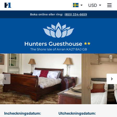
USD
Boka online eller ring:
(855) 334-6659
Hunters Guesthouse
The Shore
Isle of Arran
KA27 8AJ
GB
Incheckningsdatum:
Utcheckningsdatum: