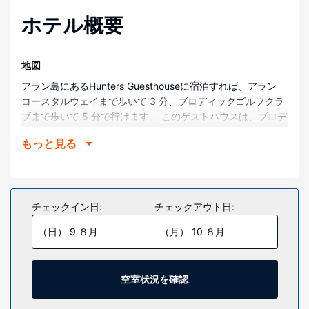
ホテル概要
地図
アラン島にあるHunters Guesthouseに宿泊すれば、アラン
コースタルウェイまで歩いて 3 分、ブロディックゴルフクラ
ブまで歩いて 5 分で行けます。 このゲストハウスは、ブロデ
ィック アイル オブ アラン フェリー ターミナルまで 0.6
もっと見る
km、アラン ヘリテージ博物館まで 1.3 km の場所にありま
す。
部屋
全部で 9 室ある客室で、おくつろぎください。
チェックイン日:
チェックアウト日:
施設
（日） 9 ８月
（月） 10 ８月
テラスからの眺めを楽しみ、WiFi (無料)などをお使いいただ
けます。
空室状況を確認
その他の施設
ドライクリーニング / ランドリー サービス、荷物保管サービ