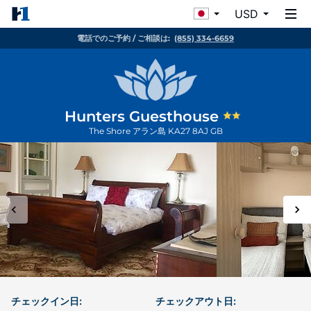
USD
電話でのご予約 / ご相談は:
(855) 334-6659
Hunters Guesthouse
The Shore
アラン島
KA27 8AJ
GB
チェックイン日:
チェックアウト日: