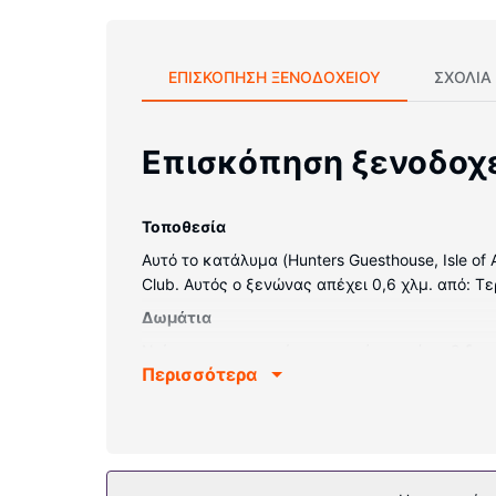
ΕΠΙΣΚΌΠΗΣΗ ΞΕΝΟΔΟΧΕΊΟΥ
ΣΧΌΛΙΑ
Επισκόπηση ξενοδοχ
Τοποθεσία
Αυτό το κατάλυμα (Hunters Guesthouse, Isle of 
Club. Αυτός ο ξενώνας απέχει 0,6 χλμ. από: Τ
Δωμάτια
Νιώστε σαν στο σπίτι σας σε ένα από τα 9 δωμ
Περισσότερα
Παροχές καταλύματος
Χαρείτε τη θέα από το αίθριο και κάντε χρήσ
Άλλες παροχές
Στις σημαντικές παροχές περιλαμβάνονται υπ