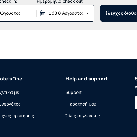
heck in:
Ημερομηνία check out:
Αύγουστος
Σάβ 8 Αύγουστος
έλεγχος διαθε
otelsOne
Help and support
S
χετικά με
Support
υνεργάτες
Η κράτησή μου
υχνες ερωτησεις
Όλες οι γλώσσες