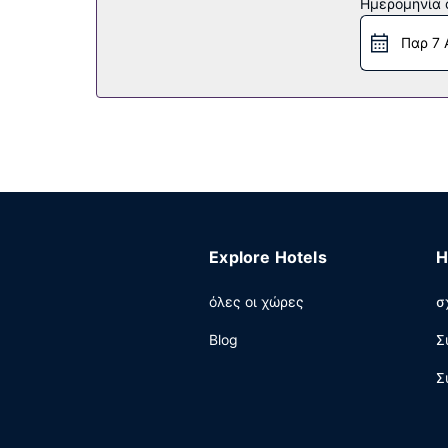
Ημερομηνία c
Παρ 7 
Explore Hotels
H
όλες οι χώρες
σ
Blog
Σ
Σ