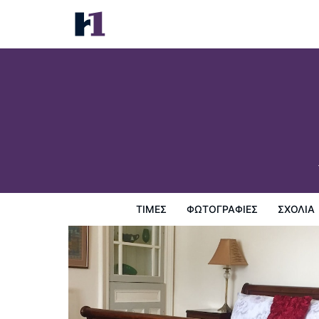
Hunters Guesthouse
Τιμές
Φωτογραφίες
σχόλια
Χάρτης
Παροχες 
ΤΙΜΈΣ
ΦΩΤΟΓΡΑΦΊΕΣ
ΣΧΌΛΙΑ