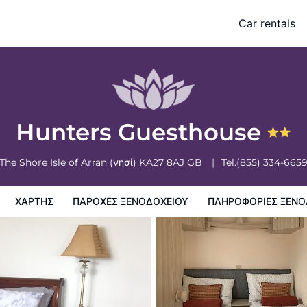
Car rentals
ξενοδοχειου
Πληροφορίες ξενοδοχείου
Πολιτικη ξενοδοχείων
Hunters Guesthouse
The Shore
Isle of Arran (νησί)
KA27 8AJ
GB
Tel.
(855) 334-665
ΧΆΡΤΗΣ
ΠΑΡΟΧΕΣ ΞΕΝΟΔΟΧΕΙΟΥ
ΠΛΗΡΟΦΟΡΊΕΣ ΞΕΝΟ