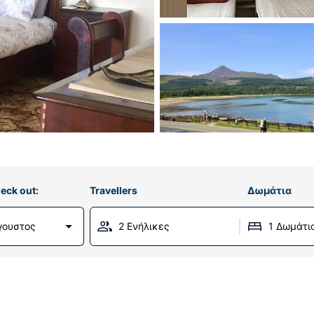
eck out:
Travellers
Δωμάτια
γουστος
2 Ενήλικες
1 Δωμάτι