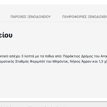
ΠΑΡΟΧΕΣ ΞΕΝΟΔΟΧΕΙΟΥ
ΠΛΗΡΟΦΟΡΊΕΣ ΞΕΝΟΔΟΧΕ
είου
Arran) απέχει 3 λεπτά με τα πόδια από: Παράκτιος Δρόμος του Arra
ερματικός Σταθμός Φεριμπότ του Μπρόντικ, Νήσος Άρραν και 1,3 χλ
άτιά μας.
η παροχών, όπως δωρεάν ασύρματο ίντερνετ.
ηρεσίες στεγνοκαθαριστηρίου/πλυντηρίων και αποθήκευση αποσκ