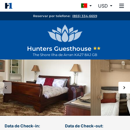
USD
Reservar por telefone:
(855) 334-6659
Hunters Guesthouse
The Shore
Ilha de Arran
KA27 8AJ
GB
Data de Check-in:
Data de Check-out: