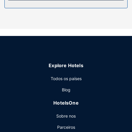
Um serviço de limpeza a seco e armazenamento de
bagagem estão entre o leque de comodidades oferecidas
por Esta casa de hóspedes.
Explore Hotels
Todos os países
Blog
HotelsOne
Sobre nos
Parceiros