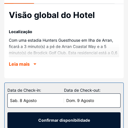
Visão global do Hotel
Localização
Com uma estadia Hunters Guesthouse em Ilha de Arran,
ficará a 3 minuto(s) a pé de Arran Coastal Way e a 5
minuto(s) de Brodick Golf Club. Esta residencial está a 0,6
km (0,4 mi) de Terminal Marítimo de Brodick Isle of Arran e
Leia mais
a 1,3 km (0,8 mi) de Arran Heritage Museum.
Quartos
Sinta-se em casa num dos 9 quartos.
Data de Check-in:
Data de Check-out:
Serviço do hotel
Desfrute de fantásticas vistas a partir da açoteia ou tire
Sab. 8 Agosto
Dom. 9 Agosto
partido das várias comodidades e serviços ao seu dispor,
incluindo Wi-fi grátis.
Confirmar disponibilidade
Outros serviços