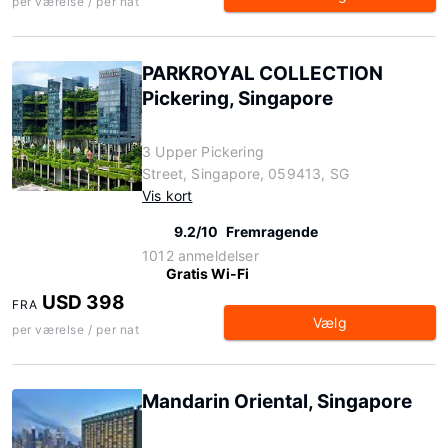
per værelse / per nat
PARKROYAL COLLECTION
Pickering, Singapore
3 Upper Pickering
Street, Singapore, 059413, SG
Vis kort
9.2/10
Fremragende
1012 anmeldelser
Gratis Wi-Fi
USD 398
FRA
Vælg
per værelse / per nat
Mandarin Oriental, Singapore