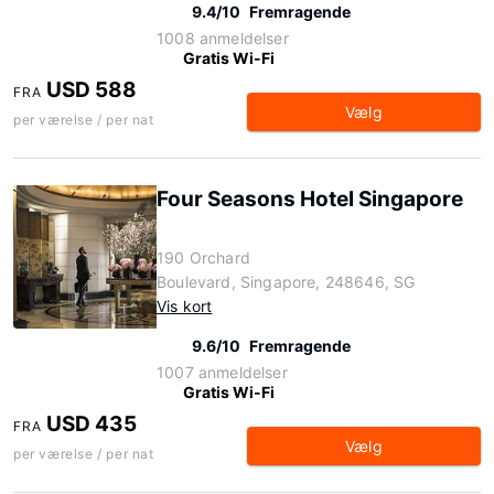
9.4/10
Fremragende
1008 anmeldelser
Gratis Wi-Fi
USD 588
FRA
Vælg
per værelse / per nat
Four Seasons Hotel Singapore
190 Orchard
Boulevard, Singapore, 248646, SG
Vis kort
9.6/10
Fremragende
1007 anmeldelser
Gratis Wi-Fi
USD 435
FRA
Vælg
per værelse / per nat