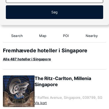
Søg
Search
Map
POI
Nearby
Fremhævede hoteller i Singapore
Alle 487 hoteller i Singapore
The Ritz-Carlton, Millenia
Singapore
7 Raffles Avenue, Singapore, 039799, SG
Vis kort