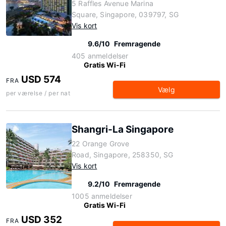
5 Raffles Avenue Marina
Square, Singapore, 039797, SG
Vis kort
9.6/10
Fremragende
405 anmeldelser
Gratis Wi-Fi
USD 574
FRA
Vælg
per værelse / per nat
Shangri-La Singapore
22 Orange Grove
Road, Singapore, 258350, SG
Vis kort
9.2/10
Fremragende
1005 anmeldelser
Gratis Wi-Fi
USD 352
FRA