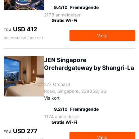
9.4/10
Fremragende
2178 anmeldelser
Gratis Wi-Fi
USD 412
FRA
Vælg
per værelse / per nat
JEN Singapore
Orchardgateway by Shangri-La
277 Orchard
Road, Singapore, 238858, SG
Vis kort
9.2/10
Fremragende
1174 anmeldelser
Gratis Wi-Fi
USD 277
FRA
Vælg