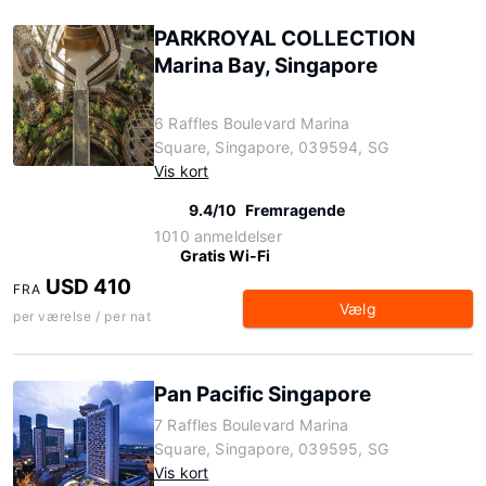
PARKROYAL COLLECTION
Marina Bay, Singapore
6 Raffles Boulevard Marina
Square, Singapore, 039594, SG
Vis kort
9.4/10
Fremragende
1010 anmeldelser
Gratis Wi-Fi
USD 410
FRA
Vælg
per værelse / per nat
Pan Pacific Singapore
7 Raffles Boulevard Marina
Square, Singapore, 039595, SG
Vis kort