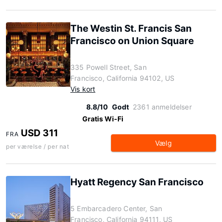
The Westin St. Francis San
Francisco on Union Square
335 Powell Street, San
Francisco, California 94102, US
Vis kort
8.8/10
Godt
2361 anmeldelser
Gratis Wi-Fi
USD 311
FRA
Vælg
per værelse / per nat
Hyatt Regency San Francisco
5 Embarcadero Center, San
Francisco, California 94111, US