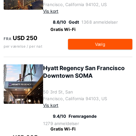
Francisco, California 94102, US
Vis kort
8.6/10
Godt
1368 anmeldelser
Gratis Wi-Fi
USD 250
FRA
Vælg
per værelse / per nat
Hyatt Regency San Francisco
Downtown SOMA
50 3rd St, San
Francisco, California 94103, US
Vis kort
9.4/10
Fremragende
1279 anmeldelser
Gratis Wi-Fi