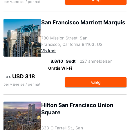
per værelse / per nat
San Francisco Marriott Marquis
780 Mission Street, San
Francisco, California 94103, US
Vis kort
8.8/10
Godt
1227 anmeldelser
Gratis Wi-Fi
USD 318
FRA
Vælg
per værelse / per nat
Hilton San Francisco Union
Square
333 O'Farrell St., San