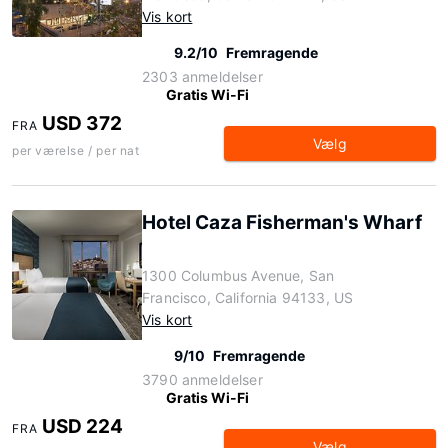
Vis kort
9.2/10
Fremragende
2303 anmeldelser
Gratis Wi-Fi
USD 372
FRA
Vælg
per værelse / per nat
Hotel Caza Fisherman's Wharf
1300 Columbus Avenue, San
Francisco, California 94133, US
Vis kort
9/10
Fremragende
3790 anmeldelser
Gratis Wi-Fi
USD 224
FRA
Vælg