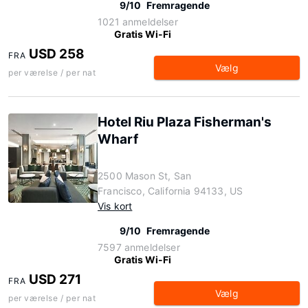
9/10
Fremragende
1021 anmeldelser
Gratis Wi-Fi
USD 258
FRA
Vælg
per værelse / per nat
Hotel Riu Plaza Fisherman's
Wharf
2500 Mason St, San
Francisco, California 94133, US
Vis kort
9/10
Fremragende
7597 anmeldelser
Gratis Wi-Fi
USD 271
FRA
Vælg
per værelse / per nat