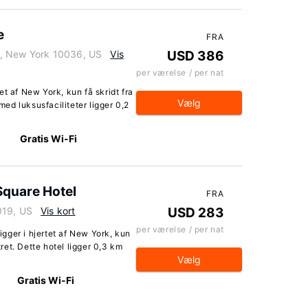
e
FRA
k, New York 10036, US
Vis
USD 386
per værelse / per nat
t af New York, kun få skridt fra
Vælg
ed luksusfaciliteter ligger 0,2
Gratis Wi-Fi
Square Hotel
FRA
019, US
Vis kort
USD 283
per værelse / per nat
gger i hjertet af New York, kun
et. Dette hotel ligger 0,3 km
Vælg
Gratis Wi-Fi