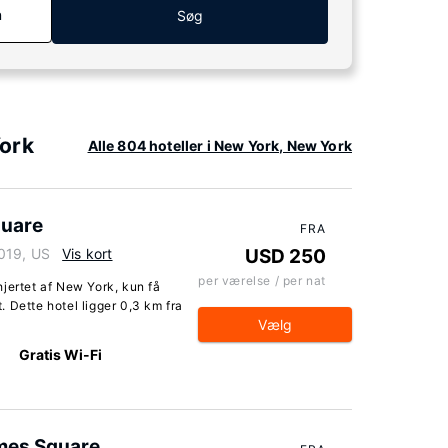
n
Søg
York
Alle 804 hoteller i New York, New York
quare
FRA
019, US
Vis kort
USD 250
per værelse / per nat
jertet af New York, kun få
 Dette hotel ligger 0,3 km fra
Vælg
Gratis Wi-Fi
mes Square