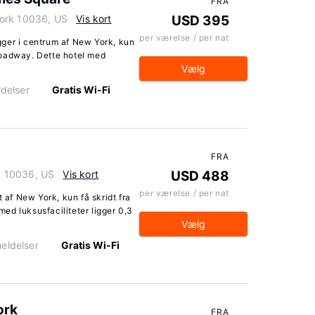
FRA
York 10036, US
Vis kort
USD 395
per værelse / per nat
ger i centrum af New York, kun
roadway. Dette hotel med
Vælg
delser
Gratis Wi-Fi
FRA
k 10036, US
Vis kort
USD 488
per værelse / per nat
t af New York, kun få skridt fra
ed luksusfaciliteter ligger 0,3
Vælg
eldelser
Gratis Wi-Fi
ork
FRA