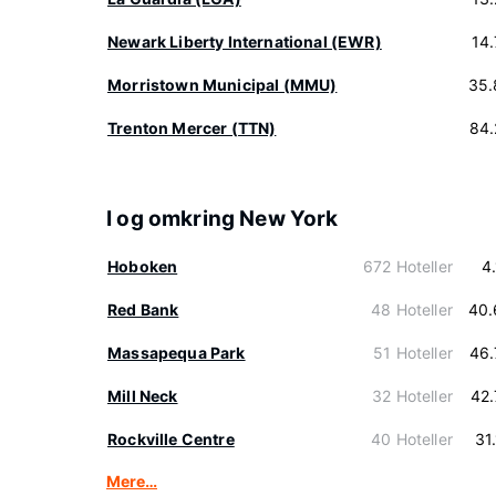
Newark Liberty International (EWR)
14
Morristown Municipal (MMU)
35.
Trenton Mercer (TTN)
84.
I og omkring New York
Hoboken
672 Hoteller
4
Red Bank
48 Hoteller
40.
Massapequa Park
51 Hoteller
46.
Mill Neck
32 Hoteller
42
Rockville Centre
40 Hoteller
31
Mere…