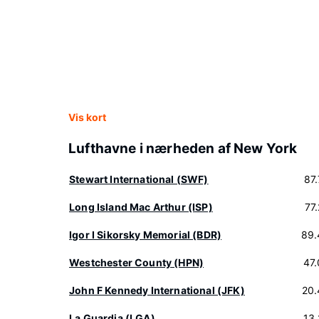
Vis kort
Lufthavne i nærheden af New York
Stewart International (SWF)
87
Long Island Mac Arthur (ISP)
77
Igor I Sikorsky Memorial (BDR)
89.
Westchester County (HPN)
47
John F Kennedy International (JFK)
20.
La Guardia (LGA)
13