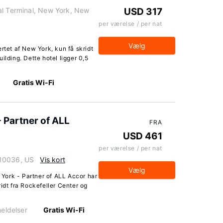
al Terminal, New York, New
USD 317
per værelse / per nat
Vælg
rtet af New York, kun få skridt
ilding. Dette hotel ligger 0,5
Gratis Wi-Fi
 Partner of ALL
FRA
USD 461
per værelse / per nat
 10036, US
Vis kort
Vælg
York - Partner of ALL Accor har
idt fra Rockefeller Center og
eldelser
Gratis Wi-Fi