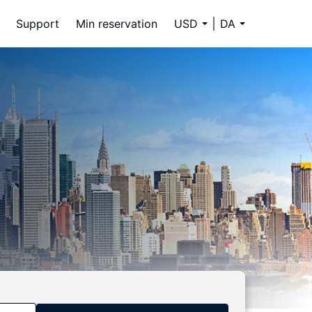
Support
Min reservation
USD
DA