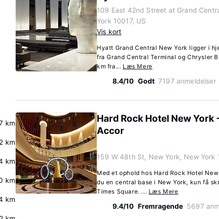
109 East 42nd Street at Grand Centr
York 10017, US
Vis kort
Hyatt Grand Central New York ligger i hje
fra Grand Central Terminal og Chrysler Bu
km fra...
Læs Mere
8.4/10
Godt
7197 anmeldelser
Hard Rock Hotel New York -
.7 km
Accor
.2 km
159 W 48th St, New York, New York
4 km
Med et ophold hos Hard Rock Hotel New 
.0 km
du en central base i New York, kun få skr
Times Square. ...
Læs Mere
4 km
9.4/10
Fremragende
5697 anm
.2 km