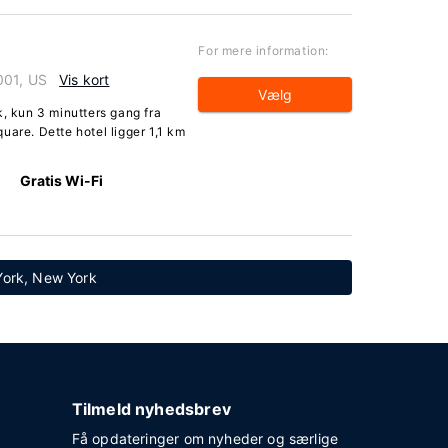
For mere information:
001, US
Vis kort
Vælg
k, kun 3 minutters gang fra
uare. Dette hotel ligger 1,1 km
Gratis Wi-Fi
 York, New York
Tilmeld nyhedsbrev
Få opdateringer om nyheder og særlige