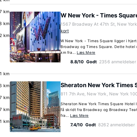
.7 km
W New York - Times Squar
8 km
1567 Broadway At 47th St, New Yor
kort
2 km
W New York - Times Square ligger i hjerte
Broadway og Times Square. Dette hotel m
km fra...
Læs Mere
8.8/10
Godt
2356 anmeldelser
.1 km
Sheraton New York Times 
6 km
811 7th Ave, New York, New York 10
7 km
Sheraton New York Times Square Hotel li
.7 km
få skridt fra Broadway og Broadway Teatr
fra...
Læs Mere
.1 km
7.4/10
Godt
8262 anmeldelser