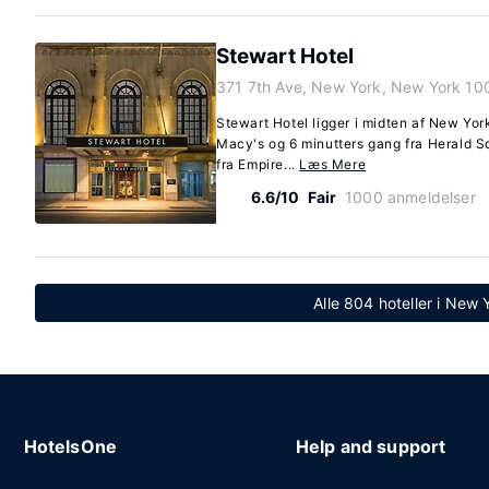
Stewart Hotel
371 7th Ave, New York, New York 10
Stewart Hotel ligger i midten af New Yor
Macy's og 6 minutters gang fra Herald Sq
fra Empire...
Læs Mere
6.6/10
Fair
1000 anmeldelser
Alle 804 hoteller i New
HotelsOne
Help and support