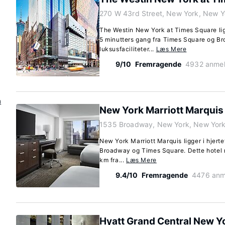
270 W 43rd Street, New York, New 
The Westin New York at Times Square lig
5 minutters gang fra Times Square og B
luksusfaciliteter...
Læs Mere
9/10
Fremragende
4932 anmel
n
New York Marriott Marquis
1535 Broadway, New York, New Yor
New York Marriott Marquis ligger i hjerte
Broadway og Times Square. Dette hotel m
km fra...
Læs Mere
9.4/10
Fremragende
4476 anm
Hyatt Grand Central New Y