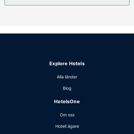
Här erbjuder man utomhuspool och fitnesscenter. Boendet
har även gratis wi-fi, shopping på boendet och
bröllopstjänster.
Restaurang
En gratis frukostbuffé erbjuds på vardagar mellan 06.00
och 09.00 och på helger mellan 07.00 och 10.00.
Övriga bekvämligheter
Gäster har tillgång till bland annat gratis internet,
expressincheckning och expressutcheckning. Planerar du
Explore Hotels
ett event i Frisco? På detta hotell finns det event- och
konferensutrymmen på upp till 104 kvadratmeter,
Alla länder
däribland konferensrum och 2 mötesrum. Avgiftsfri
Blog
parkering erbjuds på plats.
HotelsOne
Om oss
Hotell ägare