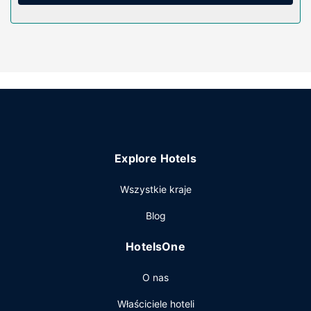
rozrywkę. Udogodnienia obejmują kuchenki mikrofalowe i
zestawy do parzenia kawy i herbaty oraz telefon
(bezpłatne połączenia telefoniczne miejscowe).
Udogodnienia w obiekcie
Dostępne udogodnienia rekreacyjne to basen odkryty i
centrum fitness. Ten hotel oferuje również udogodnienia
takie jak bezpłatny bezprzewodowy dostęp do internetu,
sklepy na miejscu i usługi weselne.
Restauracja
Explore Hotels
Bezpłatne śniadanie w formie bufetu jest serwowane w dni
powszednie od 6 do 9, a w weekendy od 7 do 10.
Wszystkie kraje
Pozostałe udogodnienia
Blog
Udogodnienia biznesowe to bezpłatny przewodowy
dostęp do internetu, ekspresowe zameldowanie oraz
HotelsOne
ekspresowe wymeldowanie. Jeżeli planujesz spotkanie w
mieście Frisco, hotel oferuje pomieszczenia konferencyjne
O nas
oraz 2 sale konferencyjne o łącznej powierzchni 104 m kw.
(1115 stopy kwadratowe). Udogodnienia na miejscu to
Właściciele hoteli
bezpłatne parkowanie samodzielne.