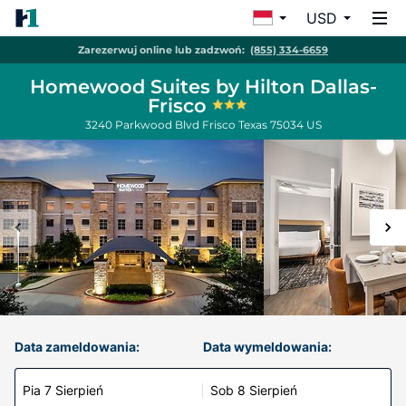
USD
Zarezerwuj online lub zadzwoń:
(855) 334-6659
Homewood Suites by Hilton Dallas-
Frisco
3240 Parkwood Blvd
Frisco
Texas
75034
US
Data zameldowania:
Data wymeldowania:
Pia 7 Sierpień
Sob 8 Sierpień