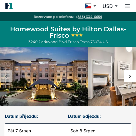
USD
Rezervace po telefonu:
(855) 334-6659
Homewood Suites by Hilton Dallas-
Frisco
3240 Parkwood Blvd
Frisco
Texas
75034
US
Datum příjezdu:
Datum odjezdu:
Pát 7 Srpen
Sob 8 Srpen