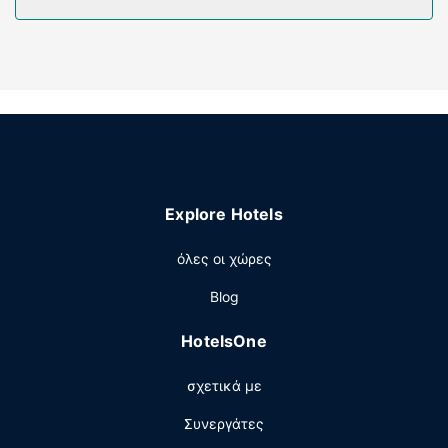
καθώς επίσης τηλέφωνα με δωρεάν τοπικές κλήσεις.
Παροχές καταλύματος
Επωφεληθείτε από τις ψυχαγωγικές δυνατότητες που
προσφέρονται, όπως εξωτερική πισίνα και γυμναστήριο.
Οι επιπλέον παροχές σε αυτό το ξενοδοχείο
περιλαμβάνουν δωρεάν ασύρματο ίντερνετ,
καταστήματα στο κατάλυμα και υπηρεσίες γάμου.
Εστιατόριο
Explore Hotels
Σερβίρεται δωρεάν πρωινό (σε μπουφέ) τις καθημερινές
μεταξύ 6:00 π.μ. - 9:00 π.μ. και τα σαββατοκύριακα
όλες οι χώρες
μεταξύ 7:00 π.μ. - 10:00 π.μ..
Άλλες παροχές
Blog
Στις σημαντικές παροχές περιλαμβάνονται δωρεάν
HotelsOne
ενσύρματη πρόσβαση στο ίντερνετ, γρήγορο check-in και
γρήγορο check-out. Θέλετε να οργανώσετε μια
σχετικά με
εκδήλωση σε αυτήν την πόλη (Frisco); Αυτό το
ξενοδοχείο διαθέτει χώρο που είναι 104 τετραγωνικά
Συνεργάτες
μέτρα και περιλαμβάνει συνεδριακό χώρο και 2