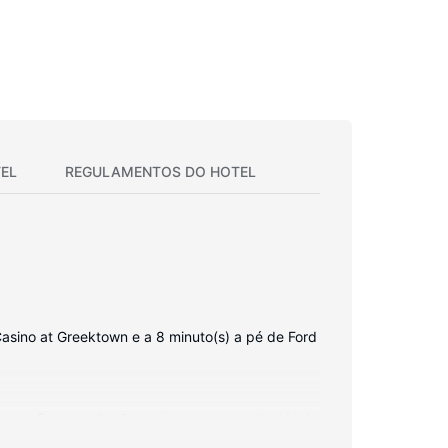
EL
REGULAMENTOS DO HOTEL
asino at Greektown e a 8 minuto(s) a pé de Ford
t sem fios permite-lhe estar sempre contactável.
olibã/banheira, artigos de higiene grátis e