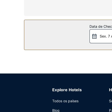
secadores de cabelo. As comodidades incluem ain
Serviço do hotel
Não perca as várias atividades recreativas e de 
banquetes. É fácil chegar às atrações do local g
Data de Check
Restaurante
Sex. 7 
Termine o dia com uma bebida refrescante no b
uma sobretaxa.
Outros serviços
As principais comodidades incluem um business c
de uma zona para conferências e de salas de re
Explore Hotels
H
Todos os países
S
Blog
P