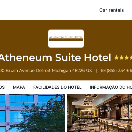
Car rentals
Facilidades do Hotel
Informação do Hotel
Regulamentos do Hote
Atheneum Suite Hotel
00 Brush Avenue
Detroit
Michigan
48226
US
Tel.
(855) 334-6
OS
MAPA
FACILIDADES DO HOTEL
INFORMAÇÃO DO H