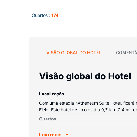
Quartos :
174
VISÃO GLOBAL DO HOTEL
COMENTÁ
Visão global do Hotel
Localização
Com uma estadia nAtheneum Suite Hotel, ficará n
Field. Este hotel de luxo está a 0,7 km (0,4 mi)
Quartos
Sinta-se em casa num dos 174 quartos com ar con
Leia mais
Ao final do dia, assista a uma seleção de canai