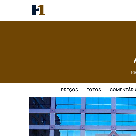
Atheneum Suite Hotel
Preços
Fotos
Comentários
Mapa
10
PREÇOS
FOTOS
COMENTÁRI