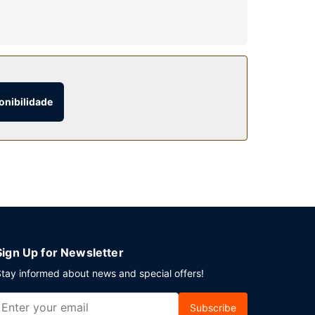
ferece ainda Wi-fi grátis e um salão de
onibilidade
diariamente entre as 6:30 e as 10:30 mediante
laneia um evento em Detroit? Este hotel dispõe
Sign Up for Newsletter
tay informed about news and special offers!
Subscribe