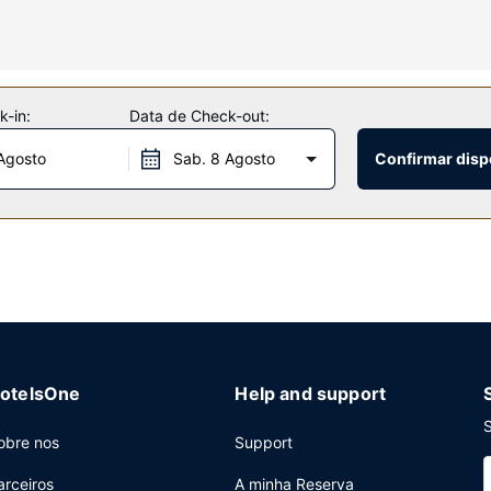
da telefone, além de cofres e de secretárias.
entretimento ao seu dispor, incluindo uma sala de fitness. O espaço o
raças ao autocarro grátis do hotel, que opera num raio de 5 milhas.
-in:
Data de Check-out:
Agosto
Sab. 8 Agosto
Confirmar disp
ar/lounge. O hotel serve pequenos-almoços preparados no momento 
enter aberto 24 horas, Check-in rápido e registo de saída rápido. P
uniões, com uma área total de 3 metros quadrados.
otelsOne
Help and support
S
obre nos
Support
arceiros
A minha Reserva