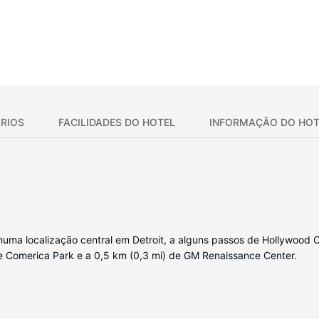
RIOS
FACILIDADES DO HOTEL
INFORMAÇÃO DO HOT
uma localização central em Detroit, a alguns passos de Hollywood C
 de Comerica Park e a 0,5 km (0,3 mi) de GM Renaissance Center.
dicionado, um frigorífico e um televisor plasma. O acesso à interne
s por cabo. As casas de banho estão equipadas com uma combinação p