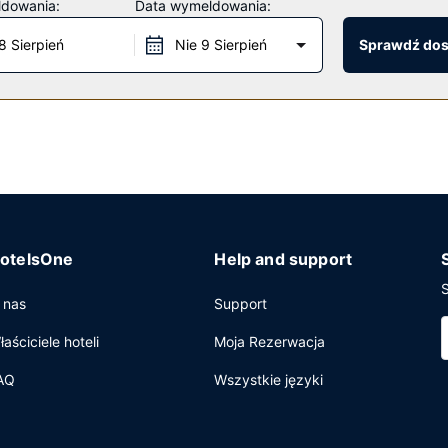
ldowania:
Data wymeldowania:
s kursujący do pobliskich atrakcji (zasięg: 5 mile).
8 Sierpień
Nie 9 Sierpień
Sprawdź do
gdzie wydawane są takie posiłki jak kolacja. Możesz też zostać w pok
dniu w barze/salonie klubowym. Śniadanie na zamówienie jest podaw
 biznesowe, ekspresowe zameldowanie oraz ekspresowe wymeldowan
jne oraz sale konferencyjne o łącznej powierzchni 3 m kw. (32 stopy
otelsOne
Help and support
S
 nas
Support
łaściciele hoteli
Moja Rezerwacja
AQ
Wszystkie języki