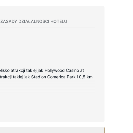
ZASADY DZIAŁALNOŚCI HOTELU
sko atrakcji takiej jak Hollywood Casino at
rakcji takiej jak Stadion Comerica Park i 0,5 km
zpłatny bezprzewodowy dostęp do internetu
, bezpłatne przybory toaletowe i suszarki do
 dostęp do internetu i sala bankietowa. Do