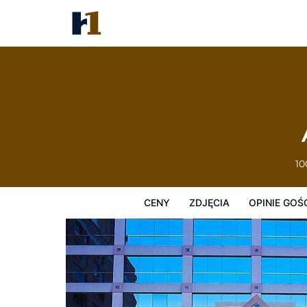
Atheneum Suite Hotel
Ceny
Zdjęcia
Opinie Gości
Mapę
10
CENY
ZDJĘCIA
OPINIE GOŚ