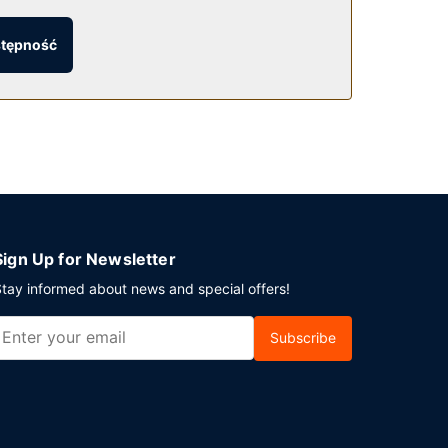
stępność
oju i skorzystać z obsługi pokojowej w
ane codziennie od 6:30 do 10:30 za opłatą.
ie. Jeżeli planujesz spotkanie w mieście
 kwadratowe).
Sign Up for Newsletter
tay informed about news and special offers!
Subscribe