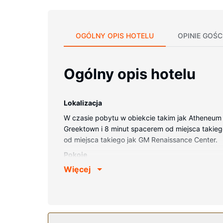
OGÓLNY OPIS HOTELU
OPINIE GOŚC
Ogólny opis hotelu
Lokalizacja
W czasie pobytu w obiekcie takim jak Atheneum S
Greektown i 8 minut spacerem od miejsca takiego 
od miejsca takiego jak GM Renaissance Center.
Pokoje
Więcej
Poczuj się jak w domu w 174 klimatyzowanych p
zapewni łączność ze światem, a telewizja kablo
włosów. Udogodnienia obejmują telefon oraz sejfy
Udogodnienia w obiekcie
Udogodnienia rekreacyjne to centrum fitness. D