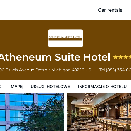
Car rentals
Usługi Hotelowe
Informacje o hotelu
Zasady działalności hotelu
Atheneum Suite Hotel
00 Brush Avenue
Detroit
Michigan
48226
US
Tel.
(855) 334-6
CI
MAPĘ
USŁUGI HOTELOWE
INFORMACJE O HOTELU