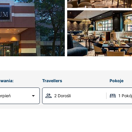
wania:
Travellers
Pokoje
erpień
2 Dorośli
1 Pokó