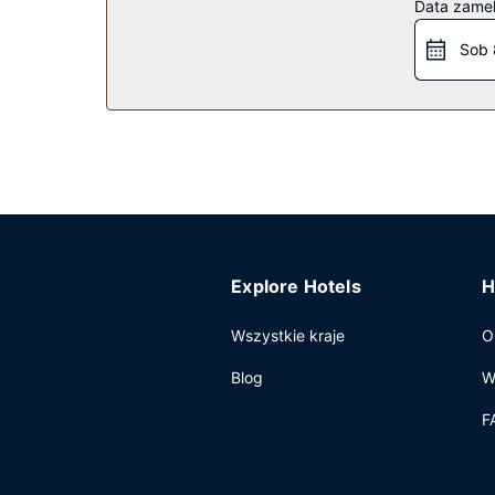
Data zame
dyspozycji gości jest bezpłatny wahadłowy autobu
Sob 
Restauracja
Hotel: znajduje się tutaj restauracja Symposia, 
określonych godzinach. Zrelaksuj się po całym 
Pozostałe udogodnienia
Udogodnienia biznesowe to całodobowe centrum
Detroit, hotel oferuje pomieszczenia konferency
Explore Hotels
H
Wszystkie kraje
O
Blog
W
F