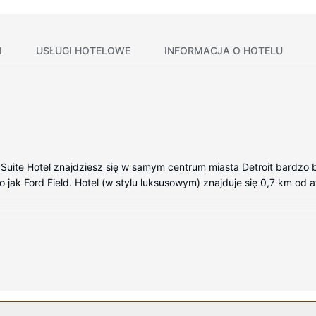
I
USŁUGI HOTELOWE
INFORMACJA O HOTELU
uite Hotel znajdziesz się w samym centrum miasta Detroit bardzo bli
jak Ford Field. Hotel (w stylu luksusowym) znajduje się 0,7 km od at
okojach, których wyposażenie to lodówka i telewizor plazmowy. Be
wa — rozrywkę. Wyposażenie łazienki: wanna połączona z prysznicem
 i biurka.
ostępne są również takie udogodnienia, jak bezpłatny bezprzewodowy