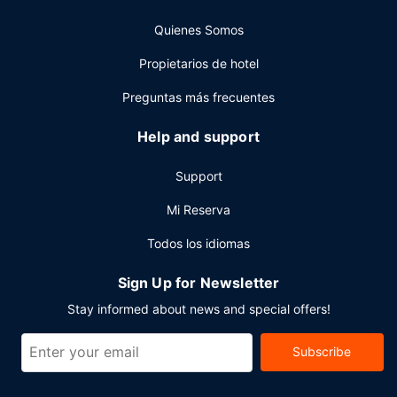
Otros servicios
Quienes Somos
Tendrás un centro de negocios abierto las 24 horas,
check-in exprés y check-out exprés a tu disposición.
Propietarios de hotel
¿Estás organizando un evento en Detroit? En este hotel
tienes a tu disposición 3 metros cuadrados de espacio con
Preguntas más frecuentes
zona para conferencias y salas de reuniones.
Help and support
Support
Mi Reserva
Todos los idiomas
Sign Up for Newsletter
Stay informed about news and special offers!
Subscribe