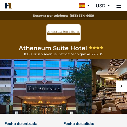
USD
Reserva por teléfono:
(855) 334-6659
Atheneum Suite Hotel
1000 Brush Avenue
Detroit
Michigan
48226
US
Fecha de entrada:
Fecha de salida: