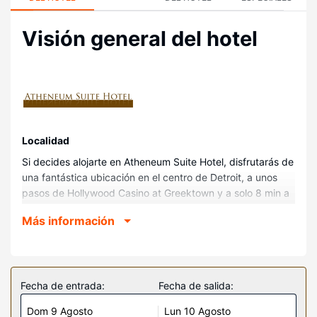
Visión general del hotel
Localidad
Si decides alojarte en Atheneum Suite Hotel, disfrutarás de
una fantástica ubicación en el centro de Detroit, a unos
pasos de Hollywood Casino at Greektown y a solo 8 min a
pie de Ford Field. Además, este hotel de lujo se encuentra
Más información
a 0,7 km de Comerica Park y a 0,5 km de GM Renaissance
Center.
Habitaciones
Te sentirás como en tu propia casa en cualquiera de las
Fecha de entrada:
Fecha de salida:
174 habitaciones con aire acondicionado, frigorífico y
Dom 9 Agosto
Lun 10 Agosto
televisión de plasma. La conexión wifi gratis te mantendrá