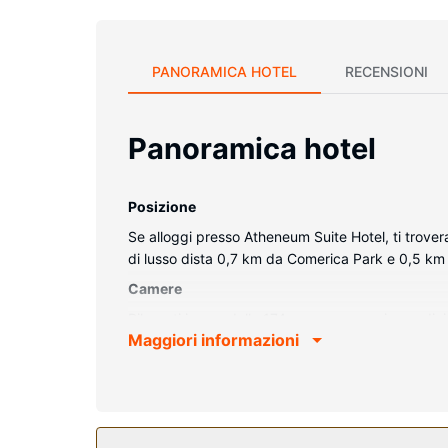
PANORAMICA HOTEL
RECENSIONI
Panoramica hotel
Posizione
Se alloggi presso Atheneum Suite Hotel, ti trover
di lusso dista 0,7 km da Comerica Park e 0,5 k
Camere
Rilassati in una delle 174 camere con aria condizio
Maggiori informazioni
mondo, mentre la TV con canali via cavo è l'ideal
asciugacapelli. I comfort includono telefoni, casse
Attrattive della proprietà
Le opportunità di svago non mancano: avrai a dispo
grazie al servizio gratuito di navetta locale che op