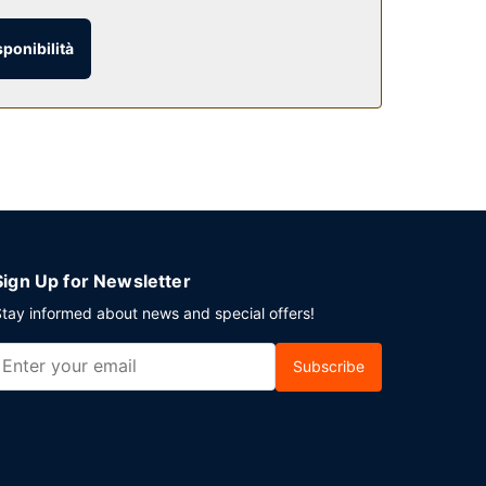
sponibilità
 Concludi la giornata in bellezza con il tuo drink
isponibile a pagamento tutti i giorni dalle ore
vento a Detroit? Presso un hotel avrai a
Sign Up for Newsletter
tay informed about news and special offers!
Subscribe