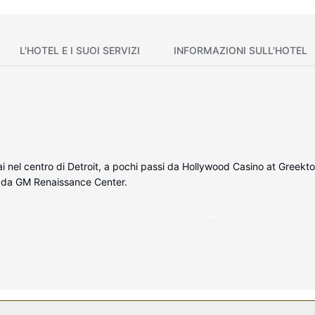
L'HOTEL E I SUOI SERVIZI
INFORMAZIONI SULL'HOTEL
ai nel centro di Detroit, a pochi passi da Hollywood Casino at Greekto
m da GM Renaissance Center.
nata della struttura, complete di frigorifero e TV al plasma. Il Wi-Fi gr
e per concedersi un po' di svago. I bagni dispongono di combinazione
forti e scrivanie.
sizione una palestra, oltre a il Wi-Fi gratuito e una sala ricevimenti. 
era all'interno di 5 miglia.