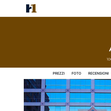
Atheneum Suite Hotel
Prezzi
Foto
Recensioni
Mappa
L
10
PREZZI
FOTO
RECENSIONI