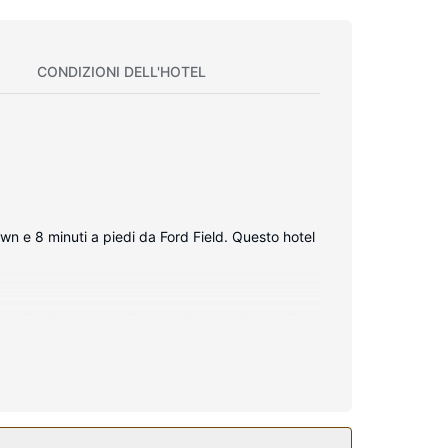
CONDIZIONI DELL'HOTEL
wn e 8 minuti a piedi da Ford Field. Questo hotel
atuito ti consente di restare in contatto con il
 doccia/vasca, set di cortesia gratuiti e
Arrivare ai vicini luoghi di interesse è semplice