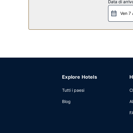
Data di arriv
Ristorante
Ven 7 
Ordina la cena presso Symposia, il ristorante di un
preferito! Presso questa struttura troverai un ba
06:30 alle ore 10:30.
Altre attrattive
Potrai usufruire di un business center aperto 24 
disposizione 3 metri quadrati di spazio con un'ar
Explore Hotels
H
Tutti i paesi
C
Blog
A
F