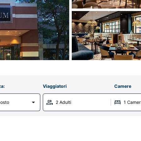
za:
Viaggiatori
Camere
osto
2 Adulti
1 Camer