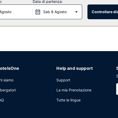
o:
Data di partenza:
Agosto
Sab 8 Agosto
Controllare di
 hotel, o approfitta del pratico servizio in camera con orario limitato.
r/lounge davvero fantastico. La colazione preparata su ordinazione è d
ore su 24, check-in veloce e check-out veloce. Stai pianificando un e
ea per conferenze e sale riunioni.
otelsOne
Help and support
S
hi siamo
Support
lbergatori
La mia Prenotazione
AQ
Tutte le lingue