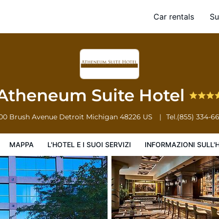
Car rentals
Su
'hotel e i suoi servizi
Informazioni sull'hotel
Condizioni dell'hotel
Atheneum Suite Hotel
00 Brush Avenue
Detroit
Michigan
48226
US
Tel.
(855) 334-6
MAPPA
L'HOTEL E I SUOI SERVIZI
INFORMAZIONI SULL'