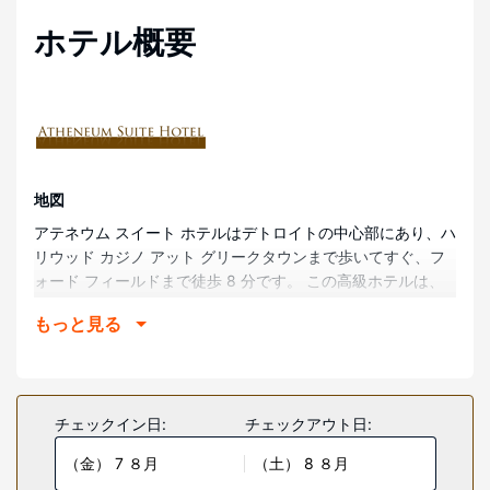
ホテル概要
地図
アテネウム スイート ホテルはデトロイトの中心部にあり、ハ
リウッド カジノ アット グリークタウンまで歩いてすぐ、フ
ォード フィールドまで徒歩 8 分です。 この高級ホテルは、
コメリカ パークまで 0.7 km、GM ルネサンス センターまで
もっと見る
0.5 km です。
部屋
全部で 174 ある冷房完備の客室には冷蔵庫、プラズマテレビ
などが備わっており、ゆっくりおくつろぎいただけます。
チェックイン日:
チェックアウト日:
WiFi (無料)をお使いいただけるほか、ケーブルの番組をご覧
（金） 7 ８月
（土） 8 ８月
いただけます。バスルームには、シャワー付き浴槽、バスア