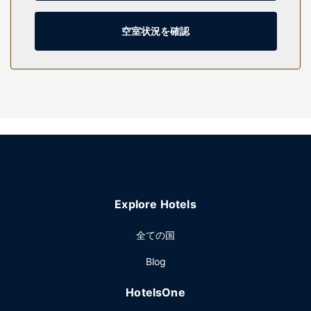
メニティ (無料)、ヘアドライヤーが備わっています。電話の
他に、セーフティボックスやデスクもご利用いただけます。
空室状況を確認
施設
フィットネスセンターなどのレクリエーション設備のほか、
WiFi (無料)、宴会場などの設備をご利用いただけます。5 マ
イル 圏内運行の地域内シャトルバス (無料) は、近隣の名所へ
のお出かけにたいへん便利です。
レストラン
このホテルのレストラン、Symposiaでは、ディナーを提供し
てます。客室でルームサービス (営業時間限定)を利用するこ
ともできます。1 日の終わりは、バー / ラウンジで 1 杯飲ん
で楽しみましょう。オーダー形式の朝食を毎日 6:30 ～
Explore Hotels
10:30 までお召し上がりいただけます (有料)。
その他の施設
全ての国
24 時間対応ビジネスセンター、エクスプレス チェックイ
Blog
ン、エクスプレス チェックアウトをお使いいただけます。デ
トロイトでのイベント開催には、このホテル の会議スペー
HotelsOne
ス、会議室など総面積 3 平方メートル (32 平方フィート) の
イベント設備をご利用いただけます。